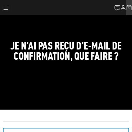
JE N’AI PAS REÇU D’E-MAIL DE
CONFIRMATION, QUE FAIRE ?
FAQ
MA RÉSERVATION
JE N’AI PAS REÇU D’E-MAIL DE CONFIRMATION, QUE FAIRE ?