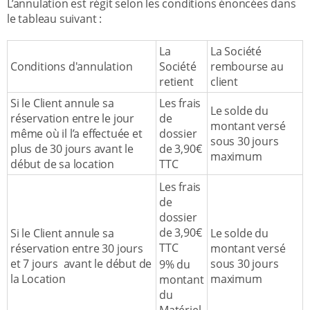
L’annulation est régit selon les conditions énoncées dans
le tableau suivant :
La
La Société
Conditions d'annulation
Société
rembourse au
retient
client
Si le Client annule sa
Les frais
Le solde du
réservation entre le jour
de
montant versé
même où il l’a effectuée et
dossier
sous 30 jours
plus de 30 jours avant le
de 3,90€
maximum
début de sa location
TTC
Les frais
de
dossier
de 3,90€
Si le Client annule sa
Le solde du
TTC
réservation entre 30 jours
montant versé
et 7 jours avant le début de
sous 30 jours
9% du
la Location
maximum
montant
du