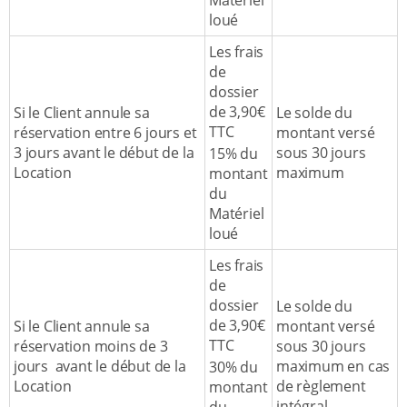
Matériel
loué
Les frais
de
dossier
de 3,90€
Si le Client annule sa
Le solde du
TTC
réservation entre 6 jours et
montant versé
3 jours avant le début de la
sous 30 jours
15% du
Location
maximum
montant
du
Matériel
loué
Les frais
de
dossier
Le solde du
de 3,90€
Si le Client annule sa
montant versé
TTC
réservation moins de 3
sous 30 jours
jours avant le début de la
maximum en cas
30% du
Location
de règlement
montant
intégral