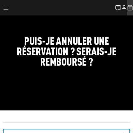
PUIS-JE ANNULER UNE
RÉSERVATION ? SERAIS-JE
REMBOURSÉ ?
FAQ
MA RÉSERVATION
PUIS-JE ANNULER UNE RÉSERVATION ? SERAIS-JE REMBOURSÉ ?