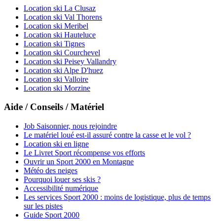
Location ski La Clusaz
Location ski Val Thorens
Location ski Meribel
Location ski Hauteluce
Location ski Tignes
Location ski Courchevel
Location ski Peisey Vallandry
Location ski Alpe D'huez
Location ski Valloire
Location ski Morzine
Aide / Conseils / Matériel
Job Saisonnier, nous rejoindre
Le matériel loué est-il assuré contre la casse et le vol ?
Location ski en ligne
Le Livret Sport récompense vos efforts
Ouvrir un Sport 2000 en Montagne
Météo des neiges
Pourquoi louer ses skis ?
Accessibilité numérique
Les services Sport 2000 : moins de logistique, plus de temps
sur les pistes
Guide Sport 2000