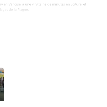
ny en Vanoise, à une vingtaine de minutes en voiture, et
lages de la Plagne.
aquettes, vous balader avec les enfants en luge ou arpenter les
 ces sports d’hiver. Dès l’âge de 2 ans, les plus petits
is, mais aussi de snowboards.
 de snows
, ainsi que la possibilité de
louer des mini skis
. Si
ne de skis pour la pratique classique et la pratique skating
,
rir les sentiers balisés à Pralognan !
e télésiège Edelweiss
. Notre magasin Sport 2000 Alpigliss se
artir de 17h30 ou le jour même dès 9h00) et partir de suite à la
stres.