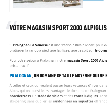
VOTRE MAGASIN SPORT 2000 ALPIGLIS
Si
Pralognan La Vanoise
est une station estivale idéale pour d
pratiquer la rando à pied que la glisse, que ce soit sur
le doma
Pour votre séjour à Pralognan, notre
magasin Sport 2000 Alpig
prix attractif.
PRALOGNAN
, UN DOMAINE DE TAILLE MOYENNE QUI NE 
À celles et ceux qui veulent passer leurs vacances d’hiver da
Alpes, qui ont aussi leurs avantages, le domaine de Pralognan 
boardercross
, un
stade de slalom
et des
zones ludiques
. La 
ski-joëring, sans oublier les
randonnées en raquettes
offrant d