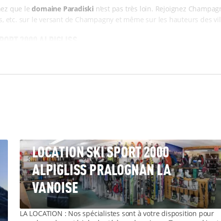
hez que le
domaine Paradiski
n’est pas très loin. Rejoignez Champag
ks, etc. sur le versant de Champagny et même sur les hauteurs des vil
PORT 2000 ALPIGLISS
z aussi bien pratiquer le ski alpin que le snowboard, chausser des r
choix, car nous proposons tous les équipements permettant de pratiquer
nfants plus grands, nous proposons non seulement la location de sk
er en fonction de son niveau, avec
plusieurs catégories de skis et
y essayer, Sport 2000 Alpigliss propose par ailleurs la
location en lig
 randonneurs :
louez en ligne vos raquettes à neige
pour aller parcou
OTRE MAGASIN DE SKI
LOCATION SKI SPORT 2000
ALPIGLISS PRALOGNAN LA
gnan, les deux principales étant le
téléphérique du Mont Bochor et l
le Bureau des Guides de Haute Montagne à quelques minutes à pied.
VANOISE
nez donc venir le rechercher (dès la veille du premier jour de ski à p
us du domaine nordique et de plusieurs départs de randonnées
péde
LA LOCATION : Nos spécialistes sont à votre disposition pour