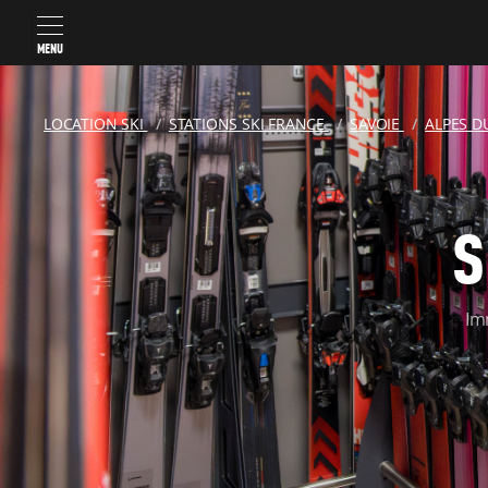
MENU
LOCATION SKI
STATIONS SKI FRANCE
SAVOIE
ALPES 
S
Im