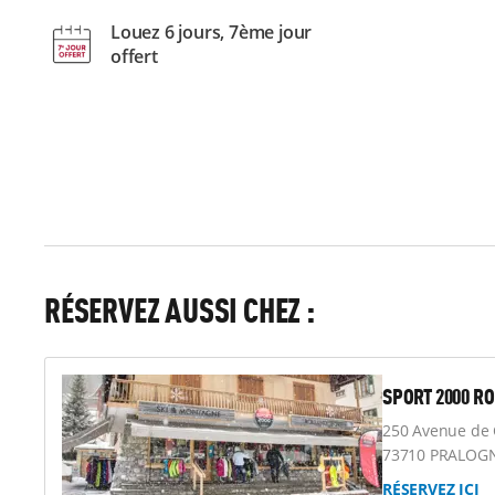
Louez 6 jours, 7ème jour
offert
RÉSERVEZ AUSSI CHEZ :
SPORT 2000 R
250 Avenue de 
73710 PRALOG
RÉSERVEZ ICI