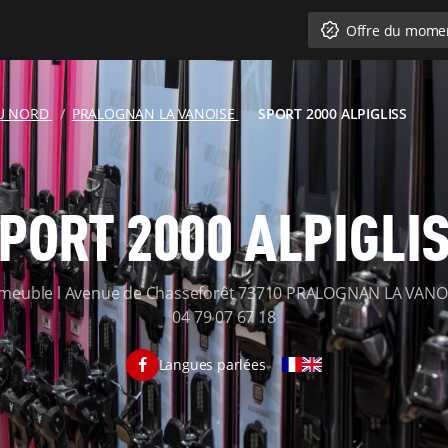
Offre du mome
DU NORD
PRALOGNAN LA VANOISE
SPORT 2000 ALPIGLISS
PORT 2000 ALPIGLI
meuble l Avenue de Chasseforêt 73710 PRALOGNAN LA VANO
04 79 07 67 18
Langues parlées