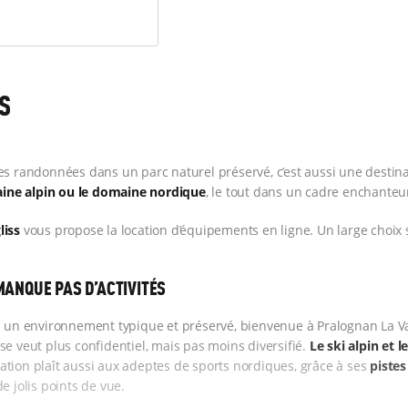
S
es randonnées dans un parc naturel préservé, c’est aussi une destinat
ine alpin ou le domaine nordique
, le tout dans un cadre enchanteu
liss
vous propose la location d’équipements en ligne. Un large choix s’
MANQUE PAS D’ACTIVITÉS
ns un environnement typique et préservé, bienvenue à Pralognan La V
se veut plus confidentiel, mais pas moins diversifié.
Le ski alpin et 
station plaît aussi aux adeptes de sports nordiques, grâce à ses
pistes
e jolis points de vue.