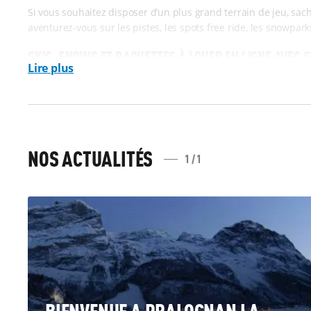
Si vous souhaitez disposer d’un plus grand terrain de jeu, sac
aventurez-vous sur les pistes, les spots free ride, les snowpar
SKIS, SNOWS ET RAQUETTES À LOUER EN LIGNE AVEC S
Lire plus
Pour explorer les différents secteurs de Pralognan, vous pouve
pistes de ski de fond. Avec Sport 2000 Alpigliss, vous avez le 
peuvent
découvrir le ski alpin avec les skis Baby
et pour les e
La gamme adulte homme et femme permet à chacun de s’équip
NOS ACTUALITÉS
1 / 1
vous êtes plutôt adepte du ski de fond, ou si vous voulez vous 
loués avec les chaussures adéquates. Nous n’oublions pas les
PROFITEZ D’UN ACCÈS RAPIDE AUX SOMMETS DEPUIS N
Plusieurs remontées mécaniques sillonnent le village de Pralo
trouve juste à côté, avec également l’Office de Tourisme et 
Une fois que vous avez réservé votre matériel en ligne, vous ve
conquête des monts enneigés. Vous ne serez
pas loin non pl