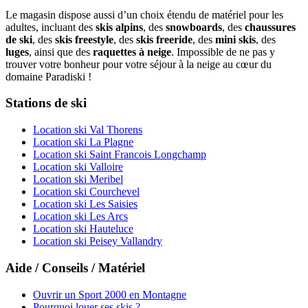
Le magasin dispose aussi d’un choix étendu de matériel pour les
adultes, incluant des
skis alpins
, des
snowboards
, des
chaussures
de ski
, des
skis freestyle
, des
skis freeride
, des
mini skis
, des
luges
, ainsi que des
raquettes à neige
. Impossible de ne pas y
trouver votre bonheur pour votre séjour à la neige au cœur du
domaine Paradiski !
Stations de ski
Location ski Val Thorens
Location ski La Plagne
Location ski Saint Francois Longchamp
Location ski Valloire
Location ski Meribel
Location ski Courchevel
Location ski Les Saisies
Location ski Les Arcs
Location ski Hauteluce
Location ski Peisey Vallandry
Aide / Conseils / Matériel
Ouvrir un Sport 2000 en Montagne
Pourquoi louer ses skis ?