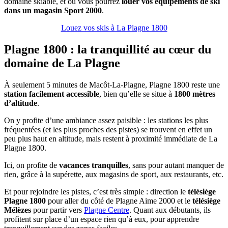
domaine skiable, et où vous pourrez
louer vos équipements de ski
dans un magasin Sport 2000
.
Louez vos skis à La Plagne 1800
Plagne 1800 : la tranquillité au cœur du
domaine de La Plagne
À seulement 5 minutes de Macôt-La-Plagne, Plagne 1800 reste une
station facilement accessible
, bien qu’elle se situe à
1800 mètres
d’altitude
.
On y profite d’une ambiance assez paisible : les stations les plus
fréquentées (et les plus proches des pistes) se trouvent en effet un
peu plus haut en altitude, mais restent à proximité immédiate de La
Plagne 1800.
Ici, on profite de
vacances tranquilles
, sans pour autant manquer de
rien, grâce à la supérette, aux magasins de sport, aux restaurants, etc.
Et pour rejoindre les pistes, c’est très simple : direction le
télésiège
Plagne 1800
pour aller du côté de Plagne Aime 2000 et le
télésiège
Mélèzes
pour partir vers
Plagne Centre
. Quant aux débutants, ils
profitent sur place d’un espace rien qu’à eux, pour apprendre