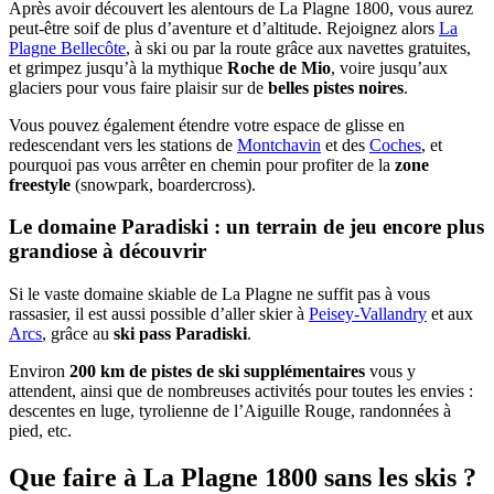
Après avoir découvert les alentours de La Plagne 1800, vous aurez
peut-être soif de plus d’aventure et d’altitude. Rejoignez alors
La
Plagne Bellecôte
, à ski ou par la route grâce aux navettes gratuites,
et grimpez jusqu’à la mythique
Roche de Mio
, voire jusqu’aux
glaciers pour vous faire plaisir sur de
belles pistes noires
.
Vous pouvez également étendre votre espace de glisse en
redescendant vers les stations de
Montchavin
et des
Coches
, et
pourquoi pas vous arrêter en chemin pour profiter de la
zone
freestyle
(snowpark, boardercross).
Le domaine Paradiski : un terrain de jeu encore plus
grandiose à découvrir
Si le vaste domaine skiable de La Plagne ne suffit pas à vous
rassasier, il est aussi possible d’aller skier à
Peisey-Vallandry
et aux
Arcs
, grâce au
ski pass Paradiski
.
Environ
200 km de pistes de ski supplémentaires
vous y
attendent, ainsi que de nombreuses activités pour toutes les envies :
descentes en luge, tyrolienne de l’Aiguille Rouge, randonnées à
pied, etc.
Que faire à La Plagne 1800 sans les skis ?