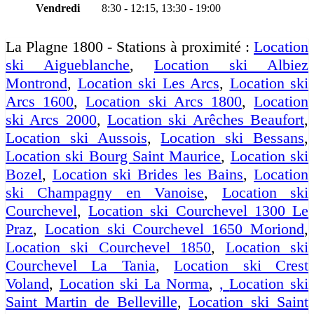
Vendredi
8:30 - 12:15, 13:30 - 19:00
La Plagne 1800 - Stations à proximité :
Location
ski Aigueblanche
,
Location ski Albiez
Montrond
,
Location ski Les Arcs
,
Location ski
Arcs 1600
,
Location ski Arcs 1800
,
Location
ski Arcs 2000
,
Location ski Arêches Beaufort
,
Location ski Aussois
,
Location ski Bessans
,
Location ski Bourg Saint Maurice
,
Location ski
Bozel
,
Location ski Brides les Bains
,
Location
ski Champagny en Vanoise
,
Location ski
Courchevel
,
Location ski Courchevel 1300 Le
Praz
,
Location ski Courchevel 1650 Moriond
,
Location ski Courchevel 1850
,
Location ski
Courchevel La Tania
,
Location ski Crest
Voland
,
Location ski La Norma
,
,
Location ski
Saint Martin de Belleville
,
Location ski Saint