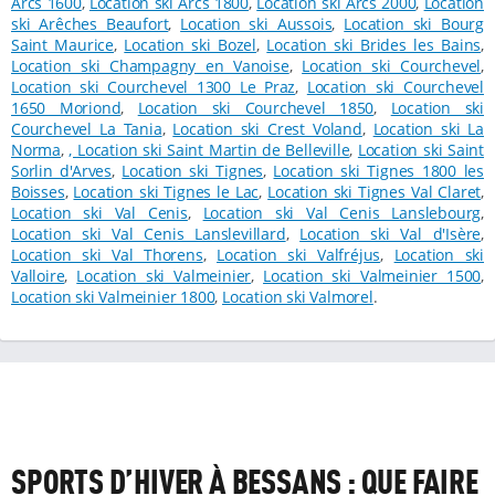
Arcs 1600
,
Location ski Arcs 1800
,
Location ski Arcs 2000
,
Location
ski Arêches Beaufort
,
Location ski Aussois
,
Location ski Bourg
Saint Maurice
,
Location ski Bozel
,
Location ski Brides les Bains
,
Location ski Champagny en Vanoise
,
Location ski Courchevel
,
Location ski Courchevel 1300 Le Praz
,
Location ski Courchevel
1650 Moriond
,
Location ski Courchevel 1850
,
Location ski
Courchevel La Tania
,
Location ski Crest Voland
,
Location ski La
Norma
,
,
Location ski Saint Martin de Belleville
,
Location ski Saint
Sorlin d'Arves
,
Location ski Tignes
,
Location ski Tignes 1800 les
Boisses
,
Location ski Tignes le Lac
,
Location ski Tignes Val Claret
,
Location ski Val Cenis
,
Location ski Val Cenis Lanslebourg
,
Location ski Val Cenis Lanslevillard
,
Location ski Val d'Isère
,
Location ski Val Thorens
,
Location ski Valfréjus
,
Location ski
Valloire
,
Location ski Valmeinier
,
Location ski Valmeinier 1500
,
Location ski Valmeinier 1800
,
Location ski Valmorel
.
SPORTS D’HIVER À BESSANS : QUE FAIRE