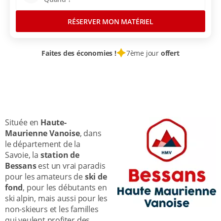
RÉSERVER MON MATÉRIEL
Faites des économies !
7ème jour
offert
LOCATION SKI
STATIONS SKI FRANCE
SAVOIE
ALPES DU NORD
BESSANS
Située en
Haute-
Maurienne Vanoise
, dans
le département de la
Savoie, la
station de
Bessans
est un vrai paradis
pour les amateurs de
ski de
fond
, pour les débutants en
ski alpin, mais aussi pour les
non-skieurs et les familles
qui veulent profiter des