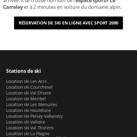
arrivée. Il se trouve non loin de l’
espace sportif Le
Carreley
et à 2 minutes en voiture du domaine alpin.
RÉSERVATION DE SKI EN LIGNE AVEC SPORT 2000
Stations de ski
Location ski Les Arcs
Location ski Courchevel
Location ski Val D'isere
Location ski Meribel
Location ski Les Menuires
Location ski Hauteluce
Location ski Peisey Vallandry
Location ski Valloire
Location ski Val Thorens
Location ski La Plagne