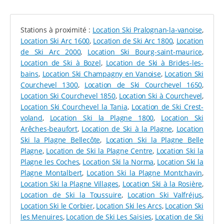
Pour la descente, Bessans est surtout apprécié des
skieurs et snowboardeurs débutants
. Le domaine
Stations à proximité :
Location Ski Pralognan-la-vanoise
,
alpin comporte
1 piste verte et 2 pistes bleues
,
Location Ski Arc 1600
,
Location de Ski Arc 1800
,
Location
parfaites pour apprendre et se perfectionner à tout
de Ski Arc 2000
,
Location Ski Bourg-saint-maurice
,
âge.
Location de Ski à Bozel
,
Location de Ski à Brides-les-
bains
,
Location Ski Champagny en Vanoise
,
Location Ski
LOUEZ VOS ÉQUIPEMENTS À BESSANS DANS
Courchevel 1300
,
Location de Ski Courchevel 1650
,
NOTRE BOUTIQUE SPORT 2000
Location Ski Courchevel 1850
,
Location Ski à Courchevel
,
Location Ski Courchevel la Tania
,
Location de Ski Crest-
Le ski de fond étant la discipline reine à Bessans, Tracq
voland
,
Location Ski la Plagne 1800
,
Location Ski
Sports vous propose bien sûr ce type d’équipement à
Arêches-beaufort
,
Location de Ski à la Plagne
,
Location
la location. Sur plateforme en ligne ainsi qu’en magasin,
Ski la Plagne Bellecôte
,
Location Ski la Plagne Belle
vous pouvez louer des
packs de skis avec chaussures
,
Plagne
,
Location de Ski la Plagne Centre
,
Location Ski la
pour la pratique du
ski de fond classique ou skating
.
Plagne les Coches
,
Location Ski la Norma
,
Location Ski la
Plagne Montalbert
,
Location Ski la Plagne Montchavin
,
Pour les pistes du domaine alpin, les équipements sont
Location Ski la Plagne Villages
,
Location Ski à la Rosière
,
aussi disponibles en ligne : modèles pour les 2-6 ans,
Location de Ski la Toussuire
,
Location Ski Valfréjus
,
les 7-12 ans et 3 gammes de
skis alpins
adultes, ainsi
Location Ski le Corbier
,
Location Ski les Arcs
,
Location Ski
que des snowboards pour niveau débutant ou
les Menuires
,
Location de Ski Les Saisies
,
Location de Ski