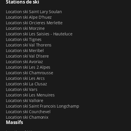
Stations de ski
propose plusieurs services pour faciliter vos vacances :
Location ski Saint Lary Soulan
La réservation avec
Click & Collect
, pour un
Location ski Alpe D'huez
Location ski Orcieres Merlette
retrait plus rapide du matériel en magasin ;
Location ski Morzine
La
livraison des équipements loués
au pied de
Location ski Les Saisies - Hauteluce
votre résidence de vacances, pour ne pas avoir à
Location ski Tignes
vous déplacer ;
Location ski Val Thorens
Un espace pour le
séchage des chaussures
, que
Location ski Meribel
vous pouvez déposer en fin de session pour les
Location ski Val D'isere
retrouver bien sèches le lendemain ;
Location ski Avoriaz
Location ski Les 2 Alpes
Un
atelier ski
, dédié à l’entretien et à la
Location ski Chamrousse
réparation de vos équipements.
Location ski Les Arcs
Location ski La Clusaz
Location ski Vars
Location ski Les Menuires
Location ski Valloire
Location ski Saint Francois Longchamp
Location ski Courchevel
Location ski Chamonix
Massifs