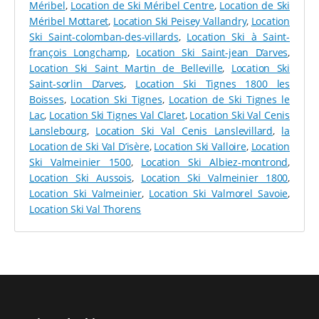
intermédiaire et des mini skis. Chaque équipement
Méribel
,
Location de Ski Méribel Centre
,
Location de Ski
peut être loué avec un
casque de ski,
vivement
Méribel Mottaret
,
Location Ski Peisey Vallandry
,
Location
conseillé.
Ski Saint-colomban-des-villards
,
Location Ski à Saint-
françois Longchamp
,
Location Ski Saint-jean D’arves
,
Pour vos balades et randonnées à Bessans, nous vous
Location Ski Saint Martin de Belleville
,
Location Ski
donnons rendez-vous directement en boutique. L’offre
Saint-sorlin D’arves
,
Location Ski Tignes 1800 les
de location inclut
des luges, des luges-poussettes
,
Boisses
,
Location Ski Tignes
,
Location de Ski Tignes le
ainsi que des
raquettes à neige
, afin que toute la
Lac
,
Location Ski Tignes Val Claret
,
Location Ski Val Cenis
famille puisse profiter des montagnes enneigées.
Lanslebourg
,
Location Ski Val Cenis Lanslevillard
,
la
Location de Ski Val D’isère
,
Location Ski Valloire
,
Location
L’ÉQUIPE SPORT 2000 À VOTRE SERVICE CHEZ
Ski Valmeinier 1500
,
Location Ski Albiez-montrond
,
TRACQ SPORTS
Location Ski Aussois
,
Location Ski Valmeinier 1800
,
Location Ski Valmeinier
,
Location Ski Valmorel Savoie
,
Notre magasin de ski ne se trouve pas au centre du
Location Ski Val Thorens
village, mais
non loin de l’espace nordique et du
stade de biathlon
(5 minutes à pied). Quant aux pistes
de ski alpin et leurs remontées mécaniques, elles sont
à environ 700 mètres du magasin.
En plus de notre localisation pratique pour vos
activités, notre
magasin Sport 2000 Tracq Sports
vous