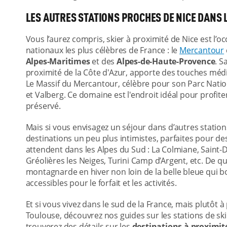
LES AUTRES STATIONS PROCHES DE NICE DANS
Vous l’aurez compris, skier à proximité de Nice est l’o
nationaux les plus célèbres de France : le
Mercantour
Alpes-Maritimes
et des
Alpes-de-Haute-Provence
. S
proximité de la Côte d'Azur, apporte des touches mé
Le Massif du Mercantour, célèbre pour son Parc Nation
et Valberg. Ce domaine est l'endroit idéal pour profi
préservé.
Mais si vous envisagez un séjour dans d’autres station
destinations un peu plus intimistes, parfaites pour d
attendent dans les Alpes du Sud : La Colmiane, Saint-
Gréolières les Neiges, Turini Camp d’Argent, etc. De q
montagnarde en hiver non loin de la belle bleue qui bo
accessibles pour le forfait et les activités.
Et si vous vivez dans le sud de la France, mais plutôt 
Toulouse, découvrez nos guides sur les stations de ski
trouverez des détails sur les
destinations à proximit