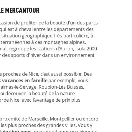
 LE MERCANTOUR
ccasion de profiter de la beauté d’un des parcs
qui est à cheval entre les départements des
a situation géographique très particulière, à
diterranéennes à ces montagnes alpines.
al, regroupe les stations d'Auron, Isola 2000
ter des sports d'hiver dans un environnement
s proches de Nice, c’est aussi possible. Des
es
vacances en famille
par exemple, vous
Dalmas-le-Selvage, Roubion-Les Buisses,
uoi découvrir la beauté de la nature
rde Nice, avec l’avantage de prix plus
à proximité de Marseille, Montpellier ou encore
 les plus proches des grandes villes. Vous y
é de chez vous
, que ce soit pour un séjour en