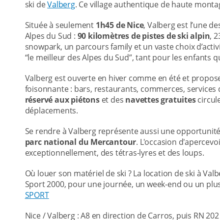
ski de
Valberg
. Ce village authentique de haute montag
Située à seulement
1h45 de Nice
, Valberg est l’une 
Alpes du Sud :
90 kilomètres de pistes de ski alpin
, 
snowpark, un parcours family et un vaste choix d’activit
“le meilleur des Alpes du Sud”, tant pour les enfants q
Valberg est ouverte en hiver comme en été et propose 
foisonnante : bars, restaurants, commerces, services de
réservé aux piétons
et des
navettes gratuites
circule
déplacements.
Se rendre à Valberg représente aussi une opportunité 
parc national du Mercantour
. L'occasion d'apercev
exceptionnellement, des tétras-lyres et des loups.
Où louer son matériel de ski ? La location de ski à Val
Sport 2000, pour une journée, un week-end ou un plus
SPORT
Nice / Valberg : A8 en direction de Carros, puis RN 20