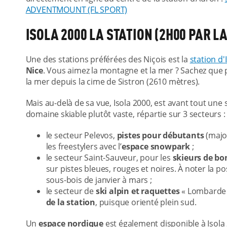
ADVENTMOUNT (FL SPORT)
ISOLA 2000 LA STATION (2H00 PAR L
Une des stations préférées des Niçois est la
station d'
Nice
. Vous aimez la montagne et la mer ? Sachez que p
la mer depuis la cime de Sistron (2610 mètres).
Mais au-delà de sa vue, Isola 2000, est avant tout une 
domaine skiable plutôt vaste, répartie sur 3 secteurs 
le secteur Pelevos,
pistes pour débutants
(majo
les freestylers avec l’
espace snowpark
;
le secteur Saint-Sauveur, pour les
skieurs de bo
sur pistes bleues, rouges et noires. À noter la poss
sous-bois de janvier à mars ;
le secteur de
ski alpin et raquettes
« Lombarde »
de la station
, puisque orienté plein sud.
Un
espace nordique
est également disponible à Isola 