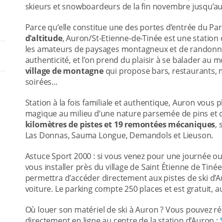
skieurs et snowboardeurs de la fin novembre jusqu’au
Parce qu’elle constitue une des portes d’entrée du Pa
d'altitude
, Auron/St-Etienne-de-Tinée est une statio
les amateurs de paysages montagneux et de randonné
authenticité, et l’on prend du plaisir à se balader au m
village de montagne
qui propose bars, restaurants, m
soirées...
Station à la fois familiale et authentique, Auron vou
magique au milieu d’une nature parsemée de pins et d
kilomètres de pistes et 19 remontées mécaniques
,
Las Donnas, Sauma Longue, Demandols et Lieuson.
Astuce Sport 2000 : si vous venez pour une journée
vous installer près du village de Saint Étienne de Tiné
permettra d'accéder directement aux pistes de ski d’A
voiture. Le parking compte 250 places et est gratuit, a
Où louer son matériel de ski à Auron ? Vous pouvez ré
directement en ligne au centre de la station d’Auron :