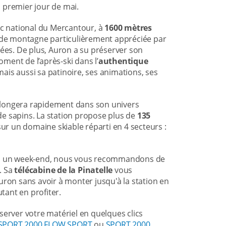
 premier jour de mai.
rc national du Mercantour, à
1600 mètres
n de montagne particulièrement appréciée par
es. De plus, Auron a su préserver son
oment de l’après-ski dans l’
authentique
ais aussi sa patinoire, ses animations, ses
s plongera rapidement dans son univers
e sapins. La station propose plus de
135
 sur un domaine skiable réparti en 4 secteurs :
 ou un week-end, nous vous recommandons de
e. Sa
télécabine de la Pinatelle
vous
uron sans avoir à monter jusqu'à la station en
utant en profiter.
server votre matériel en quelques clics
SPORT 2000 FLOW SPORT
ou
SPORT 2000