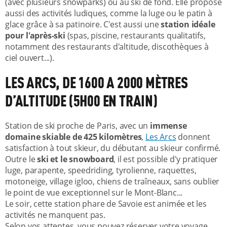
(avec plusieurs snowparks) ou au ski de fond. Elle propose
aussi des activités ludiques, comme la luge ou le patin à
glace grâce à sa patinoire. C'est aussi une
station idéale
pour l'après-ski
(spas, piscine, restaurants qualitatifs,
notamment des restaurants d'altitude, discothèques à
ciel ouvert...).
LES ARCS, DE 1600 A 2000 MÈTRES
D’ALTITUDE (5H00 EN TRAIN)
Station de ski proche de Paris, avec un
immense
domaine skiable de 425 kilomètres
,
Les Arcs
donnent
satisfaction à tout skieur, du débutant au skieur confirmé.
Outre le
ski et le snowboard
, il est possible d'y pratiquer
luge, parapente, speedriding, tyrolienne, raquettes,
motoneige, village igloo, chiens de traîneaux, sans oublier
le point de vue exceptionnel sur le Mont-Blanc...
Le soir, cette station phare de Savoie est animée et les
activités ne manquent pas.
Selon vos attentes, vous pouvez réserver votre voyage