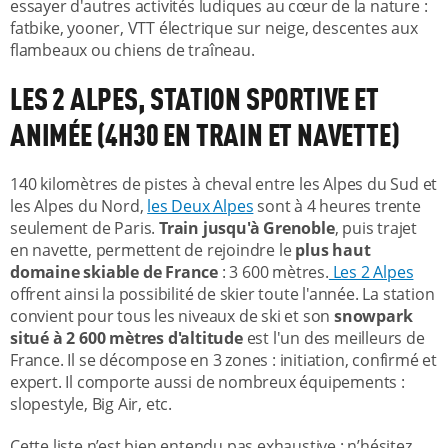
essayer d'autres activités ludiques au cœur de la nature :
fatbike, yooner, VTT électrique sur neige, descentes aux
flambeaux ou chiens de traîneau.
LES 2 ALPES, STATION SPORTIVE ET
ANIMÉE (4H30 EN TRAIN ET NAVETTE)
140 kilomètres de pistes à cheval entre les Alpes du Sud et
les Alpes du Nord,
les Deux Alpes
sont à 4 heures trente
seulement de Paris.
Train jusqu'à Grenoble
, puis trajet
en navette, permettent de rejoindre le
plus haut
domaine skiable de France
: 3 600 mètres.
Les 2 Alpes
offrent ainsi la possibilité de skier toute l'année. La station
convient pour tous les niveaux de ski et son
snowpark
situé à 2 600 mètres d'altitude
est l'un des meilleurs de
France. Il se décompose en 3 zones : initiation, confirmé et
expert. Il comporte aussi de nombreux équipements :
slopestyle, Big Air, etc.
Cette liste n’est bien entendu pas exhaustive : n’hésitez