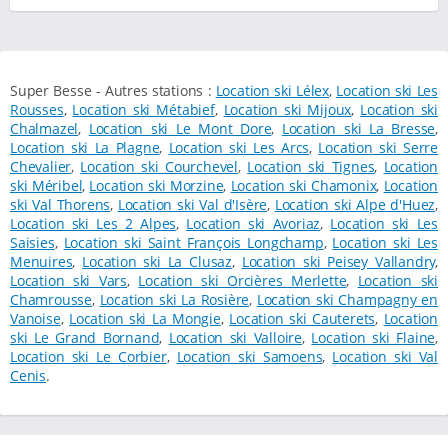
Super Besse - Autres stations :
Location ski Lélex
,
Location ski Les
Rousses
,
Location ski Métabief
,
Location ski Mijoux
,
Location ski
Chalmazel
,
Location ski Le Mont Dore
,
Location ski La Bresse
,
Location ski La Plagne
,
Location ski Les Arcs
,
Location ski Serre
Chevalier
,
Location ski Courchevel
,
Location ski Tignes
,
Location
ski Méribel
,
Location ski Morzine
,
Location ski Chamonix
,
Location
ski Val Thorens
,
Location ski Val d'Isère
,
Location ski Alpe d'Huez
,
Location ski Les 2 Alpes
,
Location ski Avoriaz
,
Location ski Les
Saisies
,
Location ski Saint François Longchamp
,
Location ski Les
Menuires
,
Location ski La Clusaz
,
Location ski Peisey Vallandry
,
Location ski Vars
,
Location ski Orcières Merlette
,
Location ski
Chamrousse
,
Location ski La Rosière
,
Location ski Champagny en
Vanoise
,
Location ski La Mongie
,
Location ski Cauterets
,
Location
ski Le Grand Bornand
,
Location ski Valloire
,
Location ski Flaine
,
Location ski Le Corbier
,
Location ski Samoens
,
Location ski Val
Cenis
.