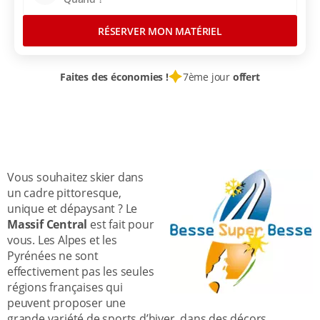
RÉSERVER MON MATÉRIEL
Faites des économies !
7ème jour
offert
LOCATION SKI
STATIONS SKI FRANCE
PUY DE DOME
MASSIF CENTRAL
SANCY
SUPER BESSE
Vous souhaitez skier dans
un cadre pittoresque,
unique et dépaysant ? Le
Massif Central
est fait pour
vous. Les Alpes et les
Pyrénées ne sont
effectivement pas les seules
régions françaises qui
peuvent proposer une
grande variété de sports d’hiver, dans des décors