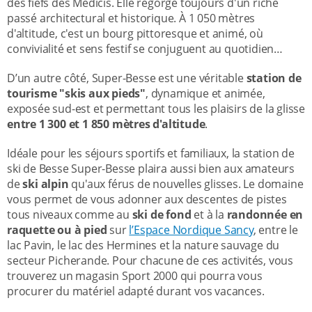
des fiefs des Médicis. Elle regorge toujours d'un riche
passé architectural et historique. À 1 050 mètres
d'altitude, c'est un bourg pittoresque et animé, où
convivialité et sens festif se conjuguent au quotidien…
D’un autre côté, Super-Besse est une véritable
station de
tourisme "skis aux pieds"
, dynamique et animée,
exposée sud-est et permettant tous les plaisirs de la glisse
entre 1 300 et 1 850 mètres d'altitude
.
Idéale pour les séjours sportifs et familiaux, la station de
ski de Besse Super-Besse plaira aussi bien aux amateurs
de
ski alpin
qu'aux férus de nouvelles glisses. Le domaine
vous permet de vous adonner aux descentes de pistes
tous niveaux comme au
ski de fond
et à la
randonnée en
raquette ou à pied
sur
l’Espace Nordique Sancy
, entre le
lac Pavin, le lac des Hermines et la nature sauvage du
secteur Picherande. Pour chacune de ces activités, vous
trouverez un magasin Sport 2000 qui pourra vous
procurer du matériel adapté durant vos vacances.