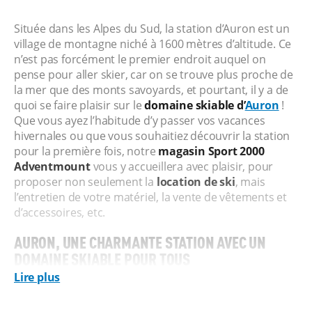
Située dans les Alpes du Sud, la station d’Auron est un
village de montagne niché à 1600 mètres d’altitude. Ce
n’est pas forcément le premier endroit auquel on
pense pour aller skier, car on se trouve plus proche de
la mer que des monts savoyards, et pourtant, il y a de
quoi se faire plaisir sur le
domaine skiable d’
Auron
!
Que vous ayez l’habitude d’y passer vos vacances
hivernales ou que vous souhaitiez découvrir la station
pour la première fois, notre
magasin Sport 2000
Adventmount
vous y accueillera avec plaisir, pour
proposer non seulement la
location de ski
, mais
l’entretien de votre matériel, la vente de vêtements et
d’accessoires, etc.
AURON, UNE CHARMANTE STATION AVEC UN
DOMAINE SKIABLE POUR TOUS
Lire plus
Qu’importe que vous veniez en famille, avec des amis
ou en couple : Auron a forcément de quoi vous séduire