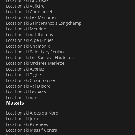
Location ski La Clusaz
Location ski Valloire
UNE LOCALISATION IDÉALE POUR LOUER VOS
Location ski Courchevel
SKIS
Location ski Les Menuires
Location ski Saint Francois Longchamp
Location ski Morzine
L’un des avantages de la location de ski, c’est de ne pas
Location ski Val Thorens
avoir besoin de transporter ses skis durant le trajet et
Location ski Alpe D'huez
en station. En louant votre matériel chez Sport 2000
Location ski Chamonix
Adventmount, vous êtes situés
à proximité de l’ESF,
Location ski Saint Lary Soulan
Location ski Les Saisies - Hauteluce
des caisses de remontées mécaniques et de la
Location ski Orcieres Merlette
télécabine Télériou
. En sortant du magasin, vous avez
Location ski Avoriaz
ainsi un accès facile, à pied, au domaine skiable
Location ski Tignes
d’Auron.
Location ski Chamrousse
Location ski Val D'isere
Location ski Les Arcs
Location ski Vars
Massifs
Location ski Alpes du Nord
Location ski Jura
Location ski Pyrénées
Location ski Massif Central