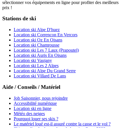
sélectionner vos équipements en ligne pour profiter des meilleurs
prix !
Stations de ski
Location ski Alpe D'huez
Location ski Correncon En Vercors
Location ski Oz En Oisans
Location ski Chamrousse
Location ski Les 7 Laux (Prapoutel)
Location ski Auris En Oisans
Location ski Vaujany
Location ski Les 2 Alpes
Location ski Alpe Du Grand Serre
Location ski Villard De Lans
Aide / Conseils / Matériel
Job Saisonnier, nous rejoindre
Accessibilité numérique
Location ski en ligne
Météo des neiges
Pourquoi louer ses skis ?
Le matériel loué est-il assuré contre la casse et le vol ?