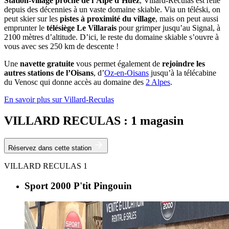
Station-village proche de l’Alpe d’Huez
, Villard-Reculas est relié
depuis des décennies à un vaste domaine skiable. Via un téléski, on
peut skier sur les
pistes à proximité du village
, mais on peut aussi
emprunter le
télésiège Le Villarais
pour grimper jusqu’au Signal, à
2100 mètres d’altitude. D’ici, le reste du domaine skiable s’ouvre à
vous avec ses 250 km de descente !
Une
navette gratuite
vous permet également de
rejoindre les
autres stations de l’Oisans
, d’
Oz-en-Oisans
jusqu’à la télécabine
du Venosc qui donne accès au domaine des
2 Alpes
.
En savoir plus sur Villard-Reculas
VILLARD RECULAS : 1 magasin
Réservez dans cette station
VILLARD RECULAS
1
Sport 2000 P'tit Pingouin