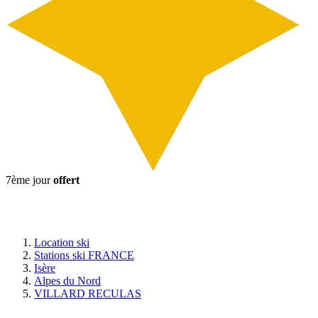
7ème jour
offert
Location ski
Stations ski FRANCE
Isère
Alpes du Nord
VILLARD RECULAS