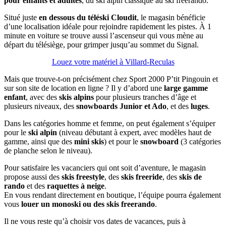
pour enfants et adultes
, du ski alpin classique au ski freerando.
Situé juste
en dessous du téléski Cloudit
, le magasin bénéficie
d’une localisation idéale pour rejoindre rapidement les pistes. À 1
minute en voiture se trouve aussi l’ascenseur qui vous mène au
départ du télésiège, pour grimper jusqu’au sommet du Signal.
Louez votre matériel à Villard-Reculas
Mais que trouve-t-on précisément chez Sport 2000 P’tit Pingouin et
sur son site de location en ligne ? Il y d’abord une
large gamme
enfant
, avec des
skis alpins
pour plusieurs tranches d’âge et
plusieurs niveaux, des
snowboards Junior et Ado
, et des
luges
.
Dans les catégories homme et femme, on peut également s’équiper
pour le
ski alpin
(niveau débutant à expert, avec modèles haut de
gamme, ainsi que des
mini skis
) et pour le
snowboard
(3 catégories
de planche selon le niveau).
Pour satisfaire les vacanciers qui ont soit d’aventure, le magasin
propose aussi des
skis freestyle
, des
skis freeride
, des
skis de
rando
et des
raquettes à neige
.
En vous rendant directement en boutique, l’équipe pourra également
vous
louer un monoski ou des skis freerando
.
Il ne vous reste qu’à choisir vos dates de vacances, puis à