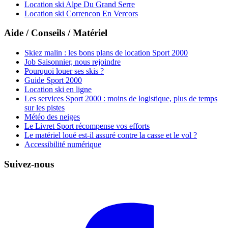
Location ski Alpe Du Grand Serre
Location ski Correncon En Vercors
Aide / Conseils / Matériel
Skiez malin : les bons plans de location Sport 2000
Job Saisonnier, nous rejoindre
Pourquoi louer ses skis ?
Guide Sport 2000
Location ski en ligne
Les services Sport 2000 : moins de logistique, plus de temps
sur les pistes
Météo des neiges
Le Livret Sport récompense vos efforts
Le matériel loué est-il assuré contre la casse et le vol ?
Accessibilité numérique
Suivez-nous