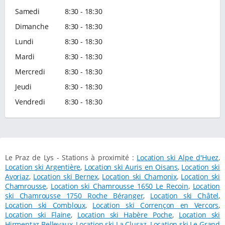
Samedi
8:30 - 18:30
Dimanche
8:30 - 18:30
Lundi
8:30 - 18:30
Mardi
8:30 - 18:30
Mercredi
8:30 - 18:30
Jeudi
8:30 - 18:30
Vendredi
8:30 - 18:30
Le Praz de Lys - Stations à proximité :
Location ski Alpe d'Huez
,
Location ski Argentière
,
Location ski Auris en Oisans
,
Location ski
Avoriaz
,
Location ski Bernex
,
Location ski Chamonix
,
Location ski
Chamrousse
,
Location ski Chamrousse 1650 Le Recoin
,
Location
ski Chamrousse 1750 Roche Béranger
,
Location ski Châtel
,
Location ski Combloux
,
Location ski Corrençon en Vercors
,
Location ski Flaine
,
Location ski Habère Poche
,
Location ski
Hirmentaz Bellevaux
,
Location ski La Clusaz
,
Location ski Le Grand