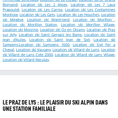
Bornand
,
Location ski Les 2 Alpes
,
Location ski Les 7 Laux
Prapoutel
,
Location ski Les Carroz
,
Location ski Les Contamines
Montjoie
,
Location ski Les Gets
,
Location ski Les Houches
,
Location
ski Megève
,
Location ski Montriond
,
Location ski Morillon
,
Location ski Morillon Station
,
Location ski Morillon Village
,
Location ski Morzine
,
Location ski Oz en Oisans
,
Location ski Praz
sur Arly
,
Location ski Saint Gervais les Bains
,
Location ski Saint
Jean d'Aulps
,
Location ski Saint Jean de Sixt
,
Location ski
Samoens
,
Location ski Samoens 1600
,
Location ski Sixt Fer a
Cheval
,
Location ski Vaujany
,
Location ski Villard de Lans
,
Location
ski Villard de Lans Cote 2000
,
Location ski Villard de Lans Village
,
Location ski Villard Reculas
.
LE PRAZ DE LYS : LE PLAISIR DU SKI ALPIN DANS
UNE STATION FAMILIALE