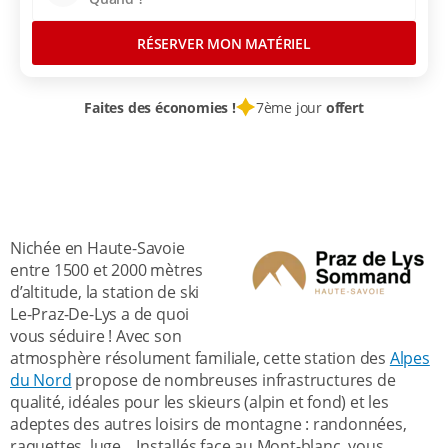
RÉSERVER MON MATÉRIEL
Faites des économies !
7ème jour
offert
LOCATION SKI
STATIONS SKI FRANCE
HAUTE SAVOIE
ALPES DU NORD
LE PRAZ DE LYS-SOMMAND
LE PRAZ DE LYS
Nichée en Haute-Savoie
entre 1500 et 2000 mètres
d’altitude, la station de ski
Le-Praz-De-Lys a de quoi
vous séduire ! Avec son
atmosphère résolument familiale, cette station des
Alpes
du Nord
propose de nombreuses infrastructures de
qualité, idéales pour les skieurs (alpin et fond) et les
adeptes des autres loisirs de montagne : randonnées,
raquettes, luge... Installés face au Mont-blanc, vous