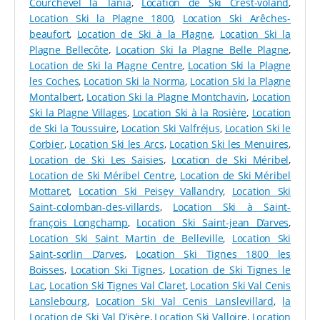
Courchevel la Tania
,
Location de Ski Crest-voland
,
Qu’importe votre niveau et vos sports d’hiver favoris,
Location Ski la Plagne 1800
,
Location Ski Arêches-
vous avez ainsi un accès direct à l’ensemble du
beaufort
,
Location de Ski à la Plagne
,
Location Ski la
domaine Galibier Thabor et ses 160 km de pistes
. De
Plagne Bellecôte
,
Location Ski la Plagne Belle Plagne
,
quoi découvrir chaque jour de nouvelles pistes et de
Location de Ski la Plagne Centre
,
Location Ski la Plagne
nouveaux paysages en ski alpin ou en snowboard, mais
les Coches
,
Location Ski la Norma
,
Location Ski la Plagne
aussi de parcourir les espaces ludiques familiaux, les
Montalbert
,
Location Ski la Plagne Montchavin
,
Location
snowparks ou pourquoi pas de tenter un baptême en
Ski la Plagne Villages
,
Location Ski à la Rosière
,
Location
parapente. Pour vous éloigner des sentiers battus,
de Ski la Toussuire
,
Location Ski Valfréjus
,
Location Ski le
sachez que le domaine skiable dispose aussi de
spots
Corbier
,
Location Ski les Arcs
,
Location Ski les Menuires
,
hors-piste
, d’
itinéraires de ski de randonnée
et de
Location de Ski Les Saisies
,
Location de Ski Méribel
,
sentiers piétons
.
Location de Ski Méribel Centre
,
Location de Ski Méribel
TOUT L’ESSENTIEL DE LA GLISSE EST CHEZ SPORT
Mottaret
,
Location Ski Peisey Vallandry
,
Location Ski
Saint-colomban-des-villards
,
Location Ski à Saint-
2000 JACKY SPORTS 1500
françois Longchamp
,
Location Ski Saint-jean D’arves
,
Location Ski Saint Martin de Belleville
,
Location Ski
Besoin de louer votre matériel ? Rendez-vous sur le
site
Saint-sorlin D’arves
,
Location Ski Tignes 1800 les
de location de Sport 2000 Jacky Sports 1500
. Tous les
Boisses
,
Location Ski Tignes
,
Location de Ski Tignes le
équipements indispensables y sont proposés aux
Lac
,
Location Ski Tignes Val Claret
,
Location Ski Val Cenis
meilleurs prix, que vous vouliez un pack de
skis alpins
Lanslebourg
,
Location Ski Val Cenis Lanslevillard
,
la
débutants
, un
snowboard pour enfant
, des
skis
Location de Ski Val D’isère
,
Location Ski Valloire
,
Location