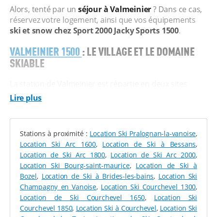
Alors, tenté par un
séjour à Valmeinier
? Dans ce cas,
réservez votre logement, ainsi que vos équipements
ski et snow chez Sport 2000 Jacky Sports 1500
.
VALMEINIER 1500
: LE VILLAGE ET LE DOMAINE
SKIABLE
La station de Valmeinier est répartie en deux sites
principaux : Valmeinier 1500 et 1800. Pour un accès
Lire plus
facile, une plus grande tranquillité durant vos vacances
et un accès plus rapide aux versants de Valloire,
Valmeinier 1500
s’avère la destination idéale. Quelques
Stations à proximité :
Location Ski Pralognan-la-vanoise
,
commerces essentiels et des restaurants y sont
Location Ski Arc 1600
,
Location de Ski à Bessans
,
présents, et vous pouvez évidemment y pratiquer une
Location de Ski Arc 1800
,
Location de Ski Arc 2000
,
multitude d’activités hivernales. Via le télésiège du Roi,
Location Ski Bourg-saint-maurice
,
Location de Ski à
direction les
pistes des secteurs Gros Crey et Pointe
Bozel
,
Location de Ski à Brides-les-bains
,
Location Ski
de la Sandonière
, et via le télésiège Armera, vous
Champagny en Vanoise
,
Location Ski Courchevel 1300
,
rejoignez l’autre versant du domaine de Valmeinier et
Location de Ski Courchevel 1650
,
Location Ski
vous pouvez vous diriger
vers Valloire
.
Courchevel 1850
,
Location Ski à Courchevel
,
Location Ski