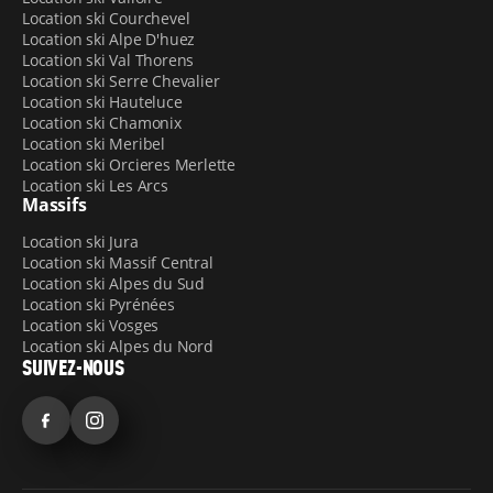
également d’un bureau juste à côté du magasin.
Location ski Courchevel
Location ski Alpe D'huez
Louer votre matériel chez Jacky Sport est donc sans
Location ski Val Thorens
aucun doute pratique, d’autant que nous sommes
Location ski Serre Chevalier
Location ski Hauteluce
ouverts en continu de 9h00 à 19h00
, tout au long de
Location ski Chamonix
la saison. Si vous arrivez la veille de votre premier jour
Location ski Meribel
de ski, nous vous laissons par ailleurs la possibilité de
Location ski Orcieres Merlette
récupérer le matériel loué dès 13h00
.
Location ski Les Arcs
Massifs
Location ski Jura
Location ski Massif Central
Location ski Alpes du Sud
Location ski Pyrénées
Location ski Vosges
Location ski Alpes du Nord
SUIVEZ-NOUS
Facebook
Instagram