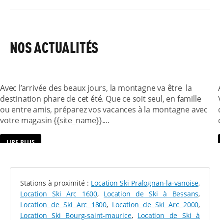
Bars, restaurants, producteurs locaux, bowling,
cinéma, épiceries, boutiques de souvenirs : le village
regroupe tous les essentiels pour vos vacances au ski.
Sans oublier bien sûr votre
magasin de ski Sport 2000
,
NOS ACTUALITÉS
l’endroit idéal pour
VOTRE MAGASIN MARTIN SPORTS VOUS
louer et acheter du matériel
,
des
vêtements et des accessoires de qualité
.
ACCUEILLE DANS VOTRE STATION DE
VALLOIRE POUR PRENDRE LE GRAND BOL
Quant au domaine skiable, comptant
160 kilomètres
D’AIR DE L’ÉTÉ !
de pistes
dont la majorité se situe au-dessus de 2000
Avec l’arrivée des beaux jours, la montagne va être la
mètres, c’est le bonheur assuré ! Les débutants s’y
destination phare de cet été. Que ce soit seul, en famille
plairont sur les espaces dédiés à l’apprentissage et les
ou entre amis, préparez vos vacances à la montagne avec
pistes vertes, là où ceux qui ont un peu plus
votre magasin {{site_name}}....
d’expérience pourront dévaler les pistes bleues,
rouges, et pourquoi pas noires. Valloire-Galibier-
LIRE PLUS
Thabor, c’est également un domaine qui convient aux
amateurs de freestyle et à celles et ceux qui voudraient
sortir des sentiers battus.
Stations à proximité :
Location Ski Pralognan-la-vanoise
,
SPORT 2000 MARTIN SPORT : 300 M2
Location Ski Arc 1600
,
Location de Ski à Bessans
,
D’ÉQUIPEMENTS DE GLISSE
Location de Ski Arc 1800
,
Location de Ski Arc 2000
,
Location Ski Bourg-saint-maurice
,
Location de Ski à