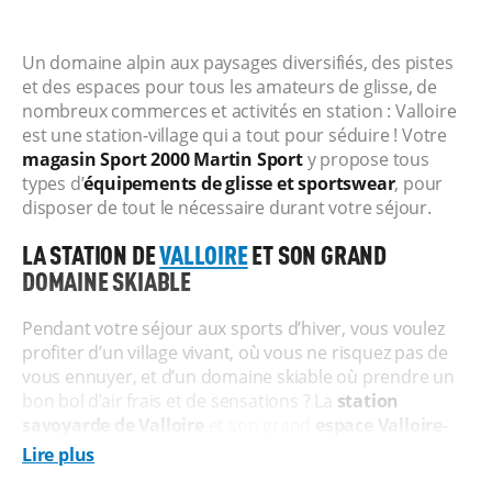
Un domaine alpin aux paysages diversifiés, des pistes
et des espaces pour tous les amateurs de glisse, de
nombreux commerces et activités en station : Valloire
est une station-village qui a tout pour séduire ! Votre
magasin Sport 2000 Martin Sport
y propose tous
types d’
équipements de glisse et sportswear
, pour
disposer de tout le nécessaire durant votre séjour.
LA STATION DE
VALLOIRE
ET SON GRAND
DOMAINE SKIABLE
Pendant votre séjour aux sports d’hiver, vous voulez
profiter d’un village vivant, où vous ne risquez pas de
vous ennuyer, et d’un domaine skiable où prendre un
bon bol d’air frais et de sensations ? La
station
savoyarde de Valloire
et son grand
espace Valloire-
Galibier-Thabor
sont donc faits pour vous.
Lire plus