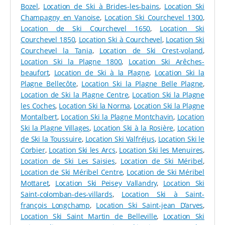
Bozel
,
Location de Ski à Brides-les-bains
,
Location Ski
À Valloire, le
magasin Sport 2000 Martin Sport
est là
Champagny en Vanoise
,
Location Ski Courchevel 1300
,
pour vous accompagner dans toutes vos pratiques de
Location de Ski Courchevel 1650
,
Location Ski
montagne. Sur notre site de location, une grande
Courchevel 1850
,
Location Ski à Courchevel
,
Location Ski
variété de matériel est proposée à prix avantageux :
Courchevel la Tania
,
Location de Ski Crest-voland
,
Skis alpins adulte, avec des modèles débutants,
Location Ski la Plagne 1800
,
Location Ski Arêches-
intermédiaires et confirmés.
beaufort
,
Location de Ski à la Plagne
,
Location Ski la
Skis alpins pour enfant et ado, avec également
Plagne Bellecôte
,
Location Ski la Plagne Belle Plagne
,
plusieurs catégories de niveaux.
Location de Ski la Plagne Centre
,
Location Ski la Plagne
Snowboards, pour les enfants dès 6-7 ans et pour
les Coches
,
Location Ski la Norma
,
Location Ski la Plagne
les adultes.
Montalbert
,
Location Ski la Plagne Montchavin
,
Location
Mini skis, pour une maniabilité hors du commun.
Ski la Plagne Villages
,
Location Ski à la Rosière
,
Location
Skis freestyle, pour vous faire plaisir en snowpark
de Ski la Toussuire
,
Location Ski Valfréjus
,
Location Ski le
et en bords de piste.
Corbier
,
Location Ski les Arcs
,
Location Ski les Menuires
,
Skis freeride, pour les amateurs de poudreuse.
Location de Ski Les Saisies
,
Location de Ski Méribel
,
Location de Ski Méribel Centre
,
Location de Ski Méribel
Vous voulez un modèle particulier ? Appelez-nous !
Mottaret
,
Location Ski Peisey Vallandry
,
Location Ski
Vous voulez essayer plusieurs équipements pendant
Saint-colomban-des-villards
,
Location Ski à Saint-
votre séjour ? Choisissez l’
option multiride
! Vous
françois Longchamp
,
Location Ski Saint-jean D’arves
,
voulez des skis seuls ou un
pack avec chaussures et
Location Ski Saint Martin de Belleville
,
Location Ski