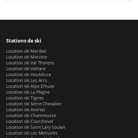
premier jour de ski, ou à partir de 12h00 la veille, et
vous voilà prêt à partir vers vos premières descentes !
Au besoin, nous proposons par ailleurs un
service de
consigne à ski
: un casier vous permettant de déposer
votre matériel le temps de la pause déjeuner par
Stations de ski
exemple, pour ne pas vous encombrer.
Location ski Meribel
Location ski Morzine
Location ski Val Thorens
Location ski Valloire
Location ski Hauteluce
Location ski Les Arcs
Location ski Alpe D'huez
Location ski La Plagne
Location ski Tignes
Location ski Serre Chevalier
Location ski Avoriaz
Location ski Chamrousse
Location ski Courchevel
Location ski Saint Lary Soulan
Location ski Les Menuires