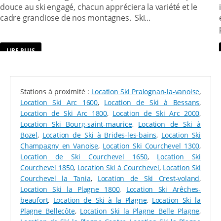
douce au ski engagé, chacun appréciera la variété et le
boardercross, des pistes ludiques, des zones dédiées
cadre grandiose de nos montagnes. Ski...
aux descentes en luge, etc. Sans oublier les 15
pistes
de ski de fond de La Plagne
, notamment sur le
plateau du Dou du Praz depuis Plagne Villages.
Toute la famille peut ainsi profiter du domaine skiable,
LIRE PLUS
à tout niveau et qu’importent les sports favoris de
chacun.
TROUVEZ L’ÉQUIPEMENT QU’IL VOUS FAUT CHEZ
Stations à proximité :
Location Ski Pralognan-la-vanoise
,
SPORT 2000 - PIERRE LEROUX SPORTS
Location Ski Arc 1600
,
Location de Ski à Bessans
,
Location de Ski Arc 1800
,
Location de Ski Arc 2000
,
Location Ski Bourg-saint-maurice
,
Location de Ski à
Skieur en herbe, fondeur débutant ou confirmé, rider
Bozel
,
Location de Ski à Brides-les-bains
,
Location Ski
adepte de la poudreuse, aventurier en quête de zones
Champagny en Vanoise
,
Location Ski Courchevel 1300
,
vierges, amateur de snowboard : nous répondons à
Location de Ski Courchevel 1650
,
Location Ski
tous les besoins avec notre offre de location ! Femmes,
Courchevel 1850
,
Location Ski à Courchevel
,
Location Ski
hommes et enfants de tous âges peuvent disposer du
Courchevel la Tania
,
Location de Ski Crest-voland
,
matériel qui leur correspond, à louer aux
meilleurs
Location Ski la Plagne 1800
,
Location Ski Arêches-
prix sur notre plateforme de location Sport 2000
.
beaufort
,
Location de Ski à la Plagne
,
Location Ski la
Pierre Leroux Sports sélectionne en effet pour vous
Plagne Bellecôte
,
Location Ski la Plagne Belle Plagne
,
des skis, des snows, des chaussures et des raquettes