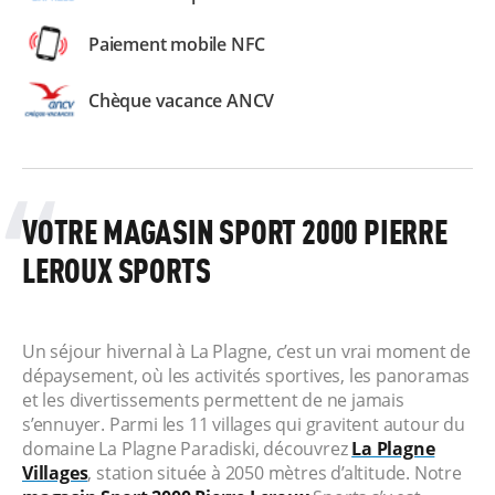
Paiement mobile NFC
Chèque vacance ANCV
VOTRE MAGASIN SPORT 2000 PIERRE
LEROUX SPORTS
Un séjour hivernal à La Plagne, c’est un vrai moment de
dépaysement, où les activités sportives, les panoramas
et les divertissements permettent de ne jamais
s’ennuyer. Parmi les 11 villages qui gravitent autour du
domaine La Plagne Paradiski, découvrez
La Plagne
Villages
, station située à 2050 mètres d’altitude. Notre