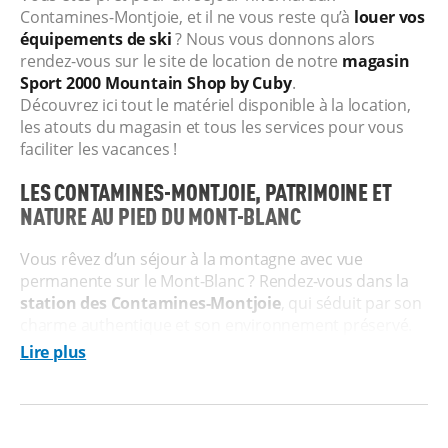
Contamines-Montjoie, et il ne vous reste qu’à
louer vos
équipements de ski
? Nous vous donnons alors
rendez-vous sur le site de location de notre
magasin
Sport 2000 Mountain Shop by Cuby
.
Découvrez ici tout le matériel disponible à la location,
les atouts du magasin et tous les services pour vous
faciliter les vacances !
LES CONTAMINES-MONTJOIE, PATRIMOINE ET
NATURE AU PIED DU MONT-BLANC
Vous rêvez d’un séjour à la montagne avec vue
permanente sur le Mont-Blanc ? Rendez-vous dans la
station des Contamines-Montjoie
, qui séduit par son
charme authentique et son environnement préservé.
Entre patrimoine savoyard et nature grandiose, elle
Lire plus
offre un cadre unique aux amoureux de la montagne.
Avec ses
120 km de pistes variées
, le domaine alpin
garantit du plaisir pour tous les niveaux, des zones