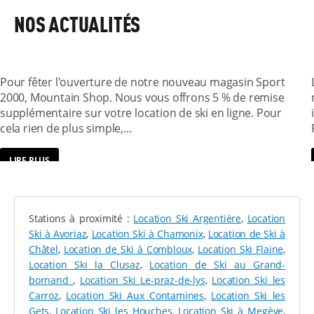
débutants aux skieurs confirmés.
Les espaces et
NOS ACTUALITÉS
parcours ludiques
enrichissent l'expérience des plus
audacieux. On peut également partir à la découverte
de la nature en chaussant les
raquettes à neige
ou les
5 % DE REMISE SUPPLÉMENTAIRE SUR
skis de randonnée.
VOTRE LOCATION
Pour fêter l'ouverture de notre nouveau magasin Sport
Pour les adeptes d’activités nordiques, le
domaine "4
2000, Mountain Shop. Nous vous offrons 5 % de remise
Saisons"
propose 23 km de pistes de
ski de fond
, 1
supplémentaire sur votre location de ski en ligne. Pour
stade de biathlon où l’on peut s’initier et même une
cela rien de plus simple,...
piste de ski de fond ouverte en nocturne les mercredis
soir, pour une expérience inédite.
LIRE PLUS
LOUEZ VOTRE MATÉRIEL CHEZ SPORT 2000
MOUNTAIN SHOP BY CUBY
Stations à proximité :
Location Ski Argentière
,
Location
Ski à Avoriaz
,
Location Ski à Chamonix
,
Location de Ski à
Durant toute la saison hivernale, l’équipe du magasin
Châtel
,
Location de Ski à Combloux
,
Location Ski Flaine
,
Sport 2000 Mountain Shop by Cuby accueille les skieurs
Location Ski la Clusaz
,
Location de Ski au Grand-
et snowboardeurs de tous niveaux. On vous explique
bornand
,
Location Ski Le-praz-de-lys
,
Location Ski les
comment effectuer votre réservation et quels
Carroz
,
Location Ski Aux Contamines
,
Location Ski les
équipements sont proposés.
Gets
,
Location Ski les Houches
,
Location Ski à Megève
,