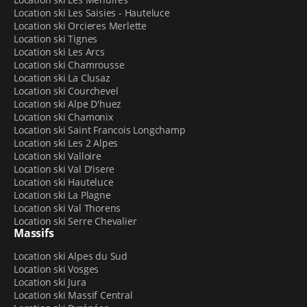
La gamme d’équipements de location sur notre
Location ski Les Saisies - Hauteluce
plateforme en ligne s’adresse à tous les heureux
Location ski Orcieres Merlette
vacanciers qui viennent passer leur séjour aux
Location ski Tignes
Contamines-Montjoie.
Location ski Les Arcs
Location ski Chamrousse
Il y a d’abord tout ce qu’il faut pour les amateurs de ski
Location ski La Clusaz
Location ski Courchevel
alpin :
Location ski Alpe D'huez
Location ski Chamonix
modèles tolérants
pour les débutants
jusqu’aux
Location ski Saint Francois Longchamp
skis haut de gamme
pour les plus exigeants ;
Location ski Les 2 Alpes
mini skis
;
Location ski Valloire
chaussures de ski
« Confort » (gamme standard)
Location ski Val D'isere
ou « Performance » (gamme pour skieurs
Location ski Hauteluce
Location ski La Plagne
confirmés et experts) ;
Location ski Val Thorens
skis alpins pour les enfants
, avec plusieurs
Location ski Serre Chevalier
catégories selon l’âge (skis Baby, Junior et Ado) et
Massifs
selon le niveau (skis bleus, rouges ou noirs).
Location ski Alpes du Sud
Location ski Vosges
Via la location en ligne chez Sport 2000 Mountain Shop
Location ski Jura
by Cuby, on peut aussi
louer des planches de snow
,
Location ski Massif Central
pour adulte, enfant et ado, des
skis free ride
, des
luges