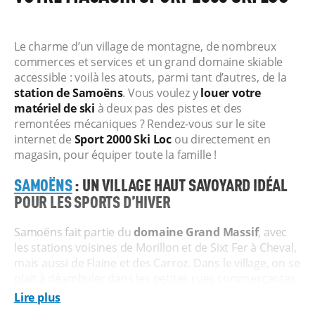
Le charme d’un village de montagne, de nombreux
commerces et services et un grand domaine skiable
accessible : voilà les atouts, parmi tant d’autres, de la
station de Samoëns
. Vous voulez y
louer votre
matériel de ski
à deux pas des pistes et des
remontées mécaniques ? Rendez-vous sur le site
internet de
Sport 2000 Ski Loc
ou directement en
magasin, pour équiper toute la famille !
SAMOËNS
: UN VILLAGE HAUT SAVOYARD IDÉAL
POUR LES SPORTS D’HIVER
Samoëns fait partie du
domaine Grand Massif
, avec
les stations voisines de Morillon et de Sixt Fer à Cheval,
mais aussi de Flaine et des Carroz. Dans le village, on se
plait à déambuler dans les petites rues commerçantes,
à déguster un verre à l’après-ski, à prendre un bon
Lire plus
repas au restaurant, mais aussi à glisser sur la