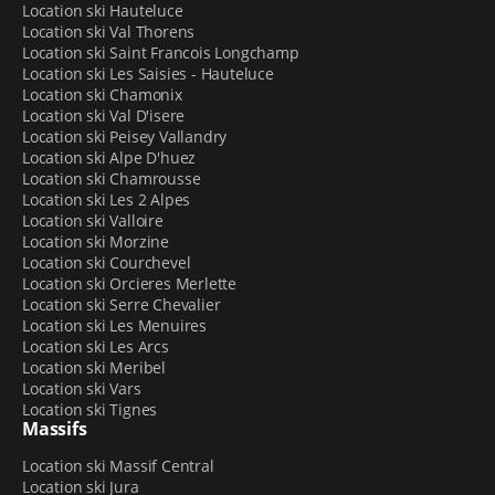
Location ski Hauteluce
différentes catégories. Il y a bien sûr des
skis alpins
,
Location ski Val Thorens
avec des modèles homme et femme qui permettent de
Location ski Saint Francois Longchamp
satisfaire les débutants comme celles et ceux qui ont
Location ski Les Saisies - Hauteluce
un niveau intermédiaire ou un très bon niveau. Les
Location ski Chamonix
amateurs de
freestyle
trouveront quant à eux des skis
Location ski Val D'isere
Location ski Peisey Vallandry
adaptés pour réaliser de belles figures sur les modules
Location ski Alpe D'huez
du Grand Massif.
Location ski Chamrousse
Pour les enfants, nous disposons de
skis à la location
Location ski Les 2 Alpes
dès l’âge de 2 ans
, ainsi que de catégories Junior et
Location ski Valloire
Ado.
Location ski Morzine
Vous êtes plutôt branché(e) snowboard ? Il y a
Location ski Courchevel
également de quoi vous satisfaire au sein de notre
Location ski Orcieres Merlette
Location ski Serre Chevalier
offre de location, tant pour les jeunes que pour les
Location ski Les Menuires
adultes.
Location ski Les Arcs
Location ski Meribel
Envie de vivre la montagne autrement que sur des skis
Location ski Vars
ou sur une planche ? Sport 2000 Ski Loc propose la
Location ski Tignes
location en ligne de luges pour enfant et pour
Massifs
adulte
, ainsi que de
raquettes à neige
. Chacun peut
Location ski Massif Central
donc trouver son bonheur et profiter de belles
Location ski Jura