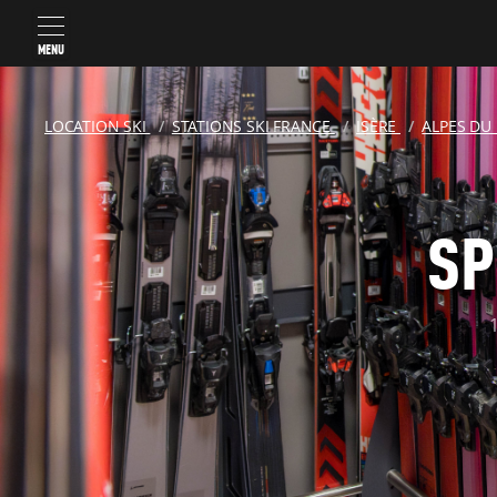
MENU
LOCATION SKI
STATIONS SKI FRANCE
ISÈRE
ALPES D
SP