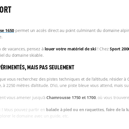
PORT
se 1650
permet un accès direct au point culminant du domaine alpin. 
e.
n de vacances, pensez à
louer votre matériel de ski
! Chez
Sport 200
tiel du domaine skiable.
PÉRIMENTÉS, MAIS PAS SEULEMENT
que vous recherchez des pistes techniques et de l’altitude, résider à 
 à 2250 mètres d’altitude. D’ici, une piste bleue vous attend, mais s
uvent vous amener jusqu’à
Chamrousse 1750 et 1700
, où vous trouver
i ! Vous pouvez partir en
balade à pied ou en raquettes, faire de la l
xplorer le domaine avec un guide, etc.