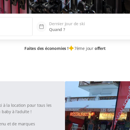
Dernier jour de ski
Faites des économies !
7ème jour
offert
 à la location pour tous les
 baby à l'adulte !
tenu et de marques