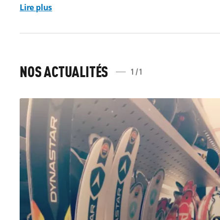
Lire plus
Que vous soyez avide de sensations ou plutôt de vacances apai
équipements qu’il vous faut.
Sur notre plateforme de location en ligne, plusieurs gammes 
choisir la catégorie de ski qui convient à votre expérience, à v
NOS ACTUALITÉS
de choisir ce qui vous convient selon votre niveau et notre éq
1 / 1
Si vous cherchez d’autres sensations, sachez que Sport 2000 Ke
éclater sur l’espace snowpark convenant à l’apprentissage co
Louez également vos raquettes à neige
pour découvrir le dom
LA LOCATION AU PIED DES PISTES POUR PROFITER AU
L’un des avantages à
louer vos skis chez Sport 2000 Kevin Spo
Croix Chamrousse
et proche également du téléski de l’Aiguille
commodités à pied.
Après votre journée sur les pistes, n’hésitez pas à venir
dépose
dans votre logement de vacances et vous attaquerez la journée