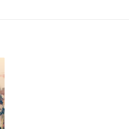
santes, que vous veniez avec une bande d’amis sportifs ou en famill
de
skis alpins
vous sont proposées : pour les tout-petits, les enfants e
os envies et à votre budget, avec des
skis débutants, pour le perfec
uipe en magasin vous proposera ensuite le modèle adapté à votre type
vin Sport a bien d’autres équipements disponibles à la location en l
mme aux riders confirmés.
aine sous un nouvel angle, ou pourquoi pas une luge pour passer d
 MAXIMUM
rt
, c’est que vous pourrez de suite partir sur les pistes après avoir r
 pour les apprentis skieurs. Office de Tourisme et ESF sont également
r vos chaussures de ski ou vos boots
en magasin, dans notre
espac
 suivante avec les pieds bien au sec !