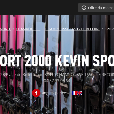
Offre du mome
U NORD
CHAMROUSSE
CHAMROUSSE 1650 - LE RECOIN
SPOR
ORT 2000 KEVIN SP
128 Place de Belledonne 38410 CHAMROUSSE 1650 - LE RECOI
04 57 93 06 64
Langues parlées