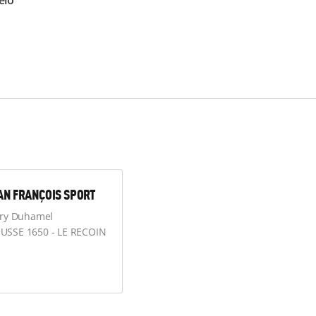
élo
EAN FRANÇOIS SPORT
nry Duhamel
SSE 1650 - LE RECOIN