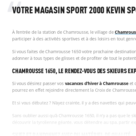
VOTRE MAGASIN SPORT 2000 KEVIN S
À l’entrée de la station de Chamrousse, le village de
Chamrous
participer à des activités sportives et à des loisirs en tout genr
Si vous faites de Chamrousse 1650 votre prochaine destinatio
adonner à tous types de glisses et de profiter de tout le poten
CHAMROUSSE 1650, LE RENDEZ-VOUS DES SKIEURS EX
Si vous désirez passer vos
vacances d’hiver à Chamrousse
et 
pourrez en effet rejoindre directement la Croix de Chamrousse,
Et si vous débutez ? N’ayez crainte, il y a des navettes qui pe
Sans oublier aussi qu’à Chamrousse 1650, il n’y a pas que le sk
découvrir la tyrolienne géante, vous détendre au spa, partir e
SKIEZ ET RANDONNEZ AVEC DU MATÉRIEL DE QUALITÉ