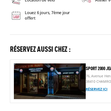
Location de vélo
Atelier v
Louez 6 jours, 7ème jour
offert
RÉSERVEZ AUSSI CHEZ :
SPORT 2000 J
76, Avenue He
38410 CHAMROU
RÉSERVEZ ICI