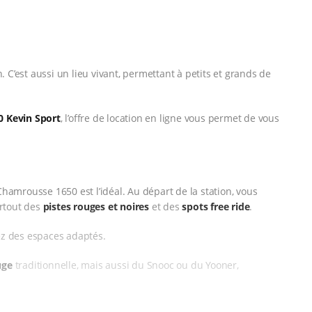
C’est aussi un lieu vivant, permettant à petits et grands de
0 Kevin Sport
, l’offre de location en ligne vous permet de vous
Chamrousse 1650 est l’idéal. Au départ de la station, vous
urtout des
pistes rouges et noires
et des
spots free ride
.
ez des espaces adaptés.
uge
traditionnelle, mais aussi du Snooc ou du Yooner,