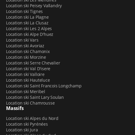
il y a de quoi faire plaisir à tout le monde. Bien entendu,
Location ski Peisey Vallandry
Location ski Tignes
la station possède aussi un
domaine skiable pour le
Location ski La Plagne
ski alpin
. Vous y retrouverez
31 pistes
, tous niveaux
Location ski La Clusaz
avec une majorité de pistes vertes et bleues, parfaites
Location ski Les 2 Alpes
pour apprendre. Celles et ceux qui veulent un peu plus
Location ski Alpe D'huez
difficulté et de sensations pourront descendre les
Location ski Vars
pistes rouges et noires,
skier dans un couloir
ou
Location ski Avoriaz
encore pratiquer le
Location ski Chamonix
speed-riding
(mélange de ski et de
Location ski Morzine
parapente).
Location ski Serre Chevalier
Location ski Val D'isere
LE MAGASIN SPORT 2000 KAREL SPORT :
Location ski Valloire
L’ESSENTIEL DE LA GLISSE À LA LOCATION ET LA
Location ski Hauteluce
VENTE
Location ski Saint Francois Longchamp
Location ski Meribel
Location ski Saint Lary Soulan
Avant de partir à l’assaut des pistes, il vous faut du bon
Location ski Chamrousse
matériel de glisse. Chez
Sport 2000 Karel Sport au
Massifs
Mont-Dore
, l’offre de location regroupe les principaux
équipements dont vous pourriez avoir besoin. Diverses
Location ski Alpes du Nord
Location ski Pyrénées
catégories de
ski alpin
(avec chaussures et casque)
Location ski Jura
sont disponibles pour les adultes débutants,