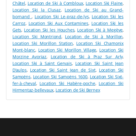
snowboards (dès l’âge de 6-7 ans). Quant aux adultes,
Châtel
,
Location de Ski à Combloux
,
Location Ski Flaine
,
chaque profil de skieur ou de snowboardeur peut
Location Ski la Clusaz
,
Location de Ski au Grand-
bénéficier de matériel de qualité :
skis alpins
avec
bornand
,
Location Ski Le-praz-de-lys
,
Location Ski les
chaussures et casques, snows pour la descente ou le
Carroz
,
Location Ski Aux Contamines
,
Location Ski les
free-style, skis de fond, raquettes,
skis de rando avec
Gets
,
Location Ski les Houches
,
Location Ski à Megève
,
pack de sécurité
, etc.
Location Ski Montriond
,
Location de Ski à Morillon
,
Si vous souhaitez pratiquer plusieurs sports d’hiver
Location Ski Morillon Station
,
Location Ski Chamonix
durant votre séjour de 6 jours minimum, nous vous
Mont-blanc
,
Location Ski Morillon Village
,
Location Ski
conseillons de choisir l’option Multiride : vous pourrez
Morzine Avoriaz
,
Location de Ski à Praz Sur Arly
,
alors
tester jusqu’à 3 équipements
différents pour le
Location Ski à Saint Gervais
,
Location Ski Saint Jean
même prix (voir conditions sur le site Sport 2000).
D’aulps
,
Location Ski Saint Jean de Sixt
,
Location Ski
Samoëns
,
Location Ski Samoëns 1600
,
Location Ski Sixt-
ENTRE MORZINE ET AVORIAZ, VOTRE LOCATION
fer-à-cheval
,
Location Ski Habère-poche
,
Location Ski
AU PIED DES PISTES
Hirmentaz-bellevaux
,
Location de Ski Bernex
Que vous logiez dans le centre de Morzine ou au plus
près des pistes aux Prodains, notre magasin Sport
2000 est le lieu idéal pour
louer vos équipements de
ski
. À quelques pas seulement de la boutique, vous
aurez accès à
plusieurs remontées mécaniques
:
téléski Prodains pour apprendre en douceur,