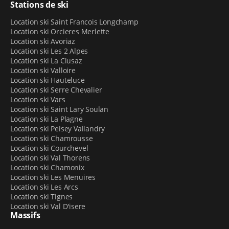
Stations de ski
télécabine Prodains Express et télésiège Proclou pour
partir sur le versant d’Avoriaz, et des pistes, navettes
Location ski Saint Francois Longchamp
Location ski Orcieres Merlette
de bus et remontées pour rejoindre Morzine. Après
Location ski Avoriaz
avoir récupéré votre matériel, il ne vous faudra donc
Location ski Les 2 Alpes
que quelques minutes pour descendre vos premières
Location ski La Clusaz
pistes ou vous amuser sur un snowpark.
Location ski Valloire
Location ski Hauteluce
De plus, le magasin Prodains Sports de Sport 2000
Location ski Serre Chevalier
dispose d’un
service de gardiennage
: lorsque vous
Location ski Vars
Location ski Saint Lary Soulan
n’êtes pas sur les pistes, vous pouvez nous confier
Location ski La Plagne
votre matériel et venir le récupérer lorsque vous en
Location ski Peisey Vallandry
avez besoin (durant les horaires d’ouverture, de 8h à
Location ski Chamrousse
18h).
Location ski Courchevel
Location ski Val Thorens
Location ski Chamonix
Location ski Les Menuires
Location ski Les Arcs
Location ski Tignes
Location ski Val D'isere
Massifs