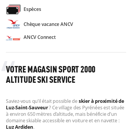
Espèces
Chèque vacance ANCV
ANCV Connect
VOTRE MAGASIN SPORT 2000
ALTITUDE SKI SERVICE
Saviez-vous qu’il était possible de
skier à proximité de
Luz-Saint-Sauveur
? Ce village des Pyrénées est située
à environ 650 mètres d’altitude, mais bénéficie d’un
domaine skiable accessible en voiture et en navette :
Luz Ardiden
.