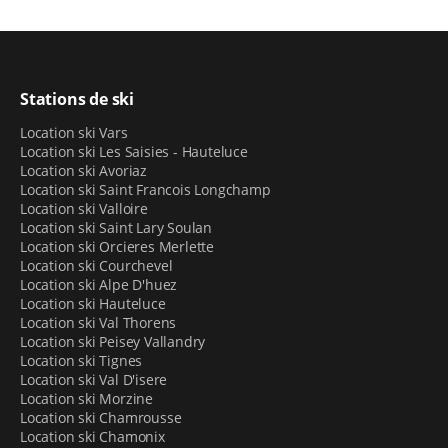
des
skis enfants
, déclinés en catégories Baby,
Junior et Ado selon leur âge ;
une
gamme de snowboard Junior
, proposant
des modèles convenant tout spécifiquement aux
7-12 ans ;
Stations de ski
des
skis alpins hommes et femmes
, classés en
Location ski Vars
plusieurs catégories de couleurs selon votre
Location ski Les Saisies - Hauteluce
niveau et vos exigences ;
Location ski Avoriaz
des
snowboards
pour débutants et pour
Location ski Saint Francois Longchamp
snowboardeurs confirmés ;
Location ski Valloire
des
mini skis
;
Location ski Saint Lary Soulan
des
raquettes à neige
.
Location ski Orcieres Merlette
Location ski Courchevel
Location ski Alpe D'huez
L’offre permet ainsi à tous les vacanciers de se faire
Location ski Hauteluce
plaisir sur les montagnes enneigées qui dominent Luz-
Location ski Val Thorens
Saint-Sauveur.
Location ski Peisey Vallandry
Location ski Tignes
PROFITEZ DE TOUS LES AVANTAGES DE LA
Location ski Val D'isere
LOCATION EN LIGNE CHEZ SPORT 2000 ALTITUDE
Location ski Morzine
Location ski Chamrousse
SKI SERVICE
Location ski Chamonix