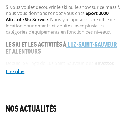
Si vous voulez découvrir le ski ou le snow sur ce massif,
nous vous donnons rendez-vous chez
Sport 2000
Altitude Ski Service
. Nous y proposons une offre de
location pour enfants et adultes, avec plusieurs
catégories d’équipements en fonction des niveaux.
LE SKI ET LES ACTIVITÉS À
LUZ-SAINT-SAUVEUR
ET ALENTOURS
Depuis le village de Luz-Saint-Sauveur, des
navettes
gratuites
vous déposent sur le domaine Luz Ardiden,
Lire plus
proposant deux versants différents. Au total, cela vous
donne accès à
60 km de pistes
, avec une majorité de
pistes bleues et rouges. Au-dessus d’Aulian se trouvent
aussi des espaces qui conviennent tout
particulièrement à
l’apprentissage du ski
, mais aussi
NOS ACTUALITÉS
quelques zones freestyle, un
espace luge
, un DVA Park,
etc. Si vous êtes plutôt amateur de randonnée
piétonne, sachez que Luz Ardiden dispose également
LOCATION SKI LUZ SAINT SAUVEUR SPORT
un
circuit panoramique en raquettes
et que vous