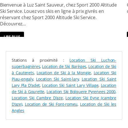
2000 ALTITUDE SKI SERVICE
Bienvenue à Luz Saint Sauveur, chez Sport 2000 Altitude
pourrez vous adonner à ce sport sur d’autres sentiers
Ski Service. Louez vos skis en ligne à prix givrés en
alentour.
réservant chez Sport 2000 Altitude Ski Service.
En dehors des activités de glisse et de rando, vous
Découvrez...
pourrez vous divertir dans la station : piscine, cinéma,
bowling, bars, restaurants, visites du patrimoine ou
LIRE PLUS
encore thermalisme pourront rythmer vos
vacances à
Luz-Saint-Sauveur
.
SKIS, SNOW, RAQUETTES : LOUEZ VOS
Stations à proximité :
Location Ski Luchon-
ÉQUIPEMENTS EN LIGNE AVEC SPORT 2000
superbagnères
,
Location de Ski Barèges
,
Location de Ski
à Cauterets
,
Location de Ski à la Mongie
,
Location Ski
Piau-engaly
,
Location Ski Saint-lary
,
Location Ski Saint
Pour profiter des diverses activités hivernales
Lary Pla D'adet
,
Location Ski Saint Lary Village
,
Location
proposées sur le domaine Luz Ardiden ou sur les
de Ski à Gourette
,
Location Ski Bolquere Pyrenees 2000
,
domaines voisins, pensez à la location de votre
Location Ski Cambre D'aze
,
Location Ski Eyne (cambre
matériel ! Chez
Altitude Ski Service
, toute notre
D’aze)
,
Location de Ski Font-romeu
,
Location de Ski les
gamme est disponible en ligne. Vous pouvez ainsi
Angles
prendre le temps de sélectionner les équipements
parfaits pour vous parmi :