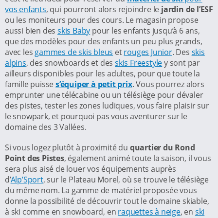
vos enfants
, qui pourront alors rejoindre le
jardin de l’ESF
ou les moniteurs pour des cours. Le magasin propose
aussi bien des
skis Baby
pour les enfants jusqu’à 6 ans,
que des modèles pour des enfants un peu plus grands,
avec les
gammes de skis bleus
et
rouges Junior
. Des
skis
alpins
, des snowboards et des
skis Freestyle
y sont par
ailleurs disponibles pour les adultes, pour que toute la
famille puisse
s’équiper à petit prix
. Vous pourrez alors
emprunter une télécabine ou un télésiège pour dévaler
des pistes, tester les zones ludiques, vous faire plaisir sur
le snowpark, et pourquoi pas vous aventurer sur le
domaine des 3 Vallées.
Si vous logez plutôt à proximité du
quartier du Rond
Point des Pistes
, également animé toute la saison, il vous
sera plus aisé de louer vos équipements auprès
d’
Alp’Sport
, sur le Plateau Morel, où se trouve le télésiège
du même nom. La gamme de matériel proposée vous
donne la possibilité de découvrir tout le domaine skiable,
à ski comme en snowboard, en
raquettes à neige
, en
ski