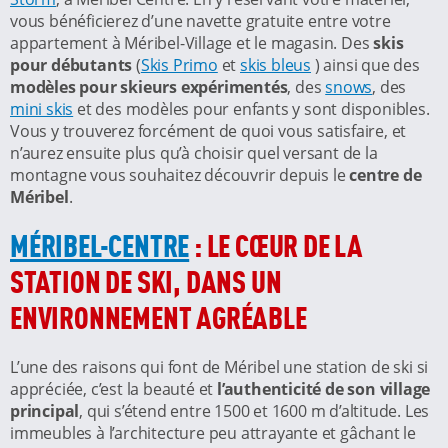
vous bénéficierez d’une navette gratuite entre votre
appartement à Méribel-Village et le magasin. Des
skis
pour débutants
(
Skis Primo
et
skis bleus
) ainsi que des
modèles pour skieurs expérimentés
, des
snows
, des
mini skis
et des modèles pour enfants y sont disponibles.
Vous y trouverez forcément de quoi vous satisfaire, et
n’aurez ensuite plus qu’à choisir quel versant de la
montagne vous souhaitez découvrir depuis le
centre de
Méribel
.
MÉRIBEL-CENTRE
: LE CŒUR DE LA
STATION DE SKI, DANS UN
ENVIRONNEMENT AGRÉABLE
L’une des raisons qui font de Méribel une station de ski si
appréciée, c’est la beauté et
l’authenticité de son village
principal
, qui s’étend entre 1500 et 1600 m d’altitude. Les
immeubles à l’architecture peu attrayante et gâchant le