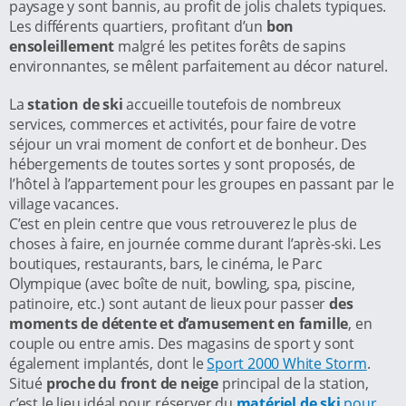
paysage y sont bannis, au profit de jolis chalets typiques.
Les différents quartiers, profitant d’un
bon
ensoleillement
malgré les petites forêts de sapins
environnantes, se mêlent parfaitement au décor naturel.
La
station de ski
accueille toutefois de nombreux
services, commerces et activités, pour faire de votre
séjour un vrai moment de confort et de bonheur. Des
hébergements de toutes sortes y sont proposés, de
l’hôtel à l’appartement pour les groupes en passant par le
village vacances.
C’est en plein centre que vous retrouverez le plus de
choses à faire, en journée comme durant l’après-ski. Les
boutiques, restaurants, bars, le cinéma, le Parc
Olympique (avec boîte de nuit, bowling, spa, piscine,
patinoire, etc.) sont autant de lieux pour passer
des
moments de détente et d’amusement en famille
, en
couple ou entre amis. Des magasins de sport y sont
également implantés, dont le
Sport 2000 White Storm
.
Situé
proche du front de neige
principal de la station,
c’est le lieu idéal pour réserver du
matériel de ski
pour