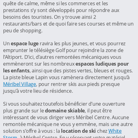
quête de calme, même si les commerces et les
prestations s’y sont développés pour répondre aux
besoins des touristes. On y trouve ainsi 2
restaurants/bars et de quoi faire ses courses et même un
peu de shopping.
Un
espace luge
ravira les plus jeunes, et vous pourrez
emprunter le télésiège Golf pour rejoindre la zone de
l’Altiport. D’ici, d’autres remontées mécaniques vous
emmèneront sur les nombreux
espaces ludiques pour
les enfants
, ainsi que des pistes vertes, bleues et rouges.
La piste bleue Lapin vous ramènera directement jusqu’à
Méribel Village
, pour rentrer skis aux pieds presque
jusqu’à votre lieu de résidence.
Si vous souhaitez toutefois bénéficier d’une ouverture
plus grande sur le
domaine skiable
, il peut être
intéressant de vous diriger vers Méribel Centre. Aucune
remontée mécanique ne vous y emmène, mais une autre
solution s’offre à vous : la
location de ski
chez
White
Storm
, à Méribel Centre. En y réservant votre matériel,