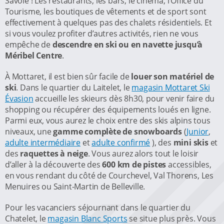
Savoie ! Les restaurants, les bars, le cinéma, l’Office du
Tourisme, les boutiques de vêtements et de sport sont
effectivement à quelques pas des chalets résidentiels. Et
si vous voulez profiter d’autres activités, rien ne vous
empêche de
descendre en ski ou en navette jusqu’à
Méribel Centre
.
À Mottaret, il est bien sûr facile de
louer son matériel de
ski
. Dans le quartier du Laitelet, le
magasin Mottaret Ski
Évasion
accueille les skieurs dès 8h30, pour venir faire du
shopping ou récupérer des équipements loués en ligne.
Parmi eux, vous aurez le choix entre des skis alpins tous
niveaux, une
gamme complète de snowboards
(
Junior
,
adulte intermédiaire
et
adulte confirmé
), des
mini skis
et
des
raquettes à neige
. Vous aurez alors tout le loisir
d’aller à la découverte des
600 km de pistes
accessibles,
en vous rendant du côté de Courchevel, Val Thorens, Les
Menuires ou Saint-Martin de Belleville.
Pour les vacanciers séjournant dans le quartier du
Chatelet, le
magasin Blanc Sports
se situe plus près. Vous