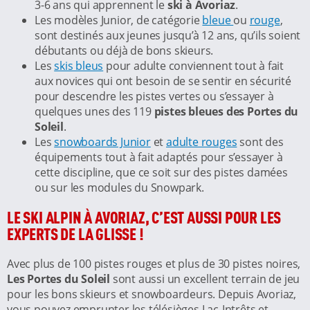
3-6 ans qui apprennent le
ski à Avoriaz
.
Les modèles Junior, de catégorie
bleue
ou
rouge
,
sont destinés aux jeunes jusqu’à 12 ans, qu’ils soient
débutants ou déjà de bons skieurs.
Les
skis bleus
pour adulte conviennent tout à fait
aux novices qui ont besoin de se sentir en sécurité
pour descendre les pistes vertes ou s’essayer à
quelques unes des 119
pistes bleues des Portes du
Soleil
.
Les
snowboards Junior
et
adulte rouges
sont des
équipements tout à fait adaptés pour s’essayer à
cette discipline, que ce soit sur des pistes damées
ou sur les modules du Snowpark.
LE SKI ALPIN À AVORIAZ, C’EST AUSSI POUR LES
EXPERTS DE LA GLISSE !
Avec plus de 100 pistes rouges et plus de 30 pistes noires,
Les Portes du Soleil
sont aussi un excellent terrain de jeu
pour les bons skieurs et snowboardeurs. Depuis Avoriaz,
vous pouvez emprunter les télésièges Lac-Intrêts et