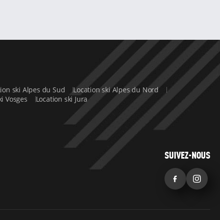
tion ski Alpes du Sud
Location ski Alpes du Nord
ki Vosges
Location ski Jura
SUIVEZ-NOUS
Facebook
Inst