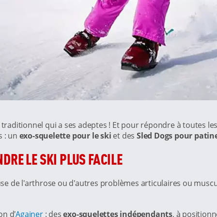
lpin traditionnel qui a ses adeptes ! Et pour répondre à toute
s : un
exo-squelette pour le ski
et des
Sled Dogs pour patine
DRE LE SKI PLUS FACILE
e de l'arthrose ou d'autres problèmes articulaires ou muscu
on d'
Againer
: des
exo-squelettes indépendants
, à position