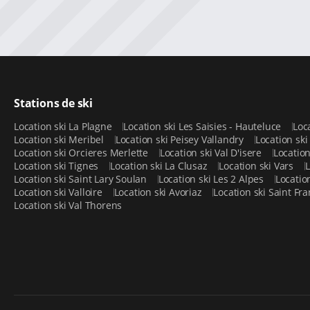
Stations de ski
Location ski La Plagne
Location ski Les Saisies - Hauteluce
Loc
Location ski Meribel
Location ski Peisey Vallandry
Location sk
Location ski Orcieres Merlette
Location ski Val D'isere
Locatio
Location ski Tignes
Location ski La Clusaz
Location ski Vars
L
Location ski Saint Lary Soulan
Location ski Les 2 Alpes
Locatio
Location ski Valloire
Location ski Avoriaz
Location ski Saint F
Location ski Val Thorens