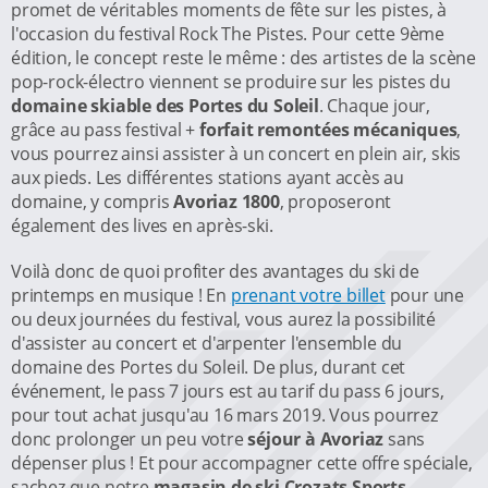
promet de véritables moments de fête sur les pistes, à
l'occasion du festival Rock The Pistes. Pour cette 9ème
édition, le concept reste le même : des artistes de la scène
pop-rock-électro viennent se produire sur les pistes du
domaine skiable des Portes du Soleil
. Chaque jour,
grâce au pass festival +
forfait remontées mécaniques
,
vous pourrez ainsi assister à un concert en plein air, skis
aux pieds. Les différentes stations ayant accès au
domaine, y compris
Avoriaz 1800
, proposeront
également des lives en après-ski.
Voilà donc de quoi profiter des avantages du ski de
printemps en musique ! En
prenant votre billet
pour une
ou deux journées du festival, vous aurez la possibilité
d'assister au concert et d'arpenter l'ensemble du
domaine des Portes du Soleil. De plus, durant cet
événement, le pass 7 jours est au tarif du pass 6 jours,
pour tout achat jusqu'au 16 mars 2019. Vous pourrez
donc prolonger un peu votre
séjour à Avoriaz
sans
dépenser plus ! Et pour accompagner cette offre spéciale,
sachez que notre
magasin de ski Crozats Sports