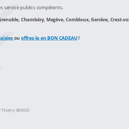
s service publics compètents.
Grenoble, Chambéry, Megève, Combloux, Genève, Crest-volan
aisies
ou
offrez-la en BON CADEAU
!
/ Thierry BEROD