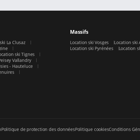
Massifs
 ski La Clusaz
Location ski Vosges
Location ski
rzine
Location ski Pyrénées
Location s
ocation ski Tignes
Peisey Vallandry
isies - Hauteluce
Menuires
n
Politique de protection des données
Politique cookies
Conditions Gén