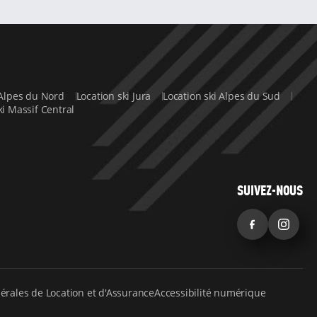
 Alpes du Nord
Location ski Jura
Location ski Alpes du Sud
ki Massif Central
SUIVEZ-NOUS
Facebook
Inst
érales de Location et d'Assurance
Accessibilité numérique