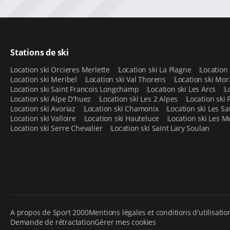
Stations de ski
Location ski Orcieres Merlette
Location ski La Plagne
Location
Location ski Meribel
Location ski Val Thorens
Location ski Mo
Location ski Saint Francois Longchamp
Location ski Les Arcs
L
Location ski Alpe D'huez
Location ski Les 2 Alpes
Location ski 
Location ski Avoriaz
Location ski Chamonix
Location ski Les Sa
Location ski Valloire
Location ski Hauteluce
Location ski Les 
Location ski Serre Chevalier
Location ski Saint Lary Soulan
A propos de Sport 2000
Mentions légales et conditions d'utilisatio
Demande de rétractation
Gérer mes cookies