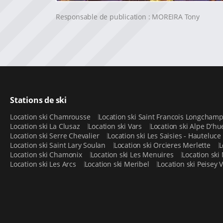
Responsable de publication : MOREIRA Tony
Stations de ski
Location ski Chamrousse
Location ski Saint Francois Longcham
Location ski La Clusaz
Location ski Vars
Location ski Alpe D'h
Location ski Serre Chevalier
Location ski Les Saisies - Hauteluce
Location ski Saint Lary Soulan
Location ski Orcieres Merlette
L
Location ski Chamonix
Location ski Les Menuires
Location ski
Location ski Les Arcs
Location ski Meribel
Location ski Peisey 