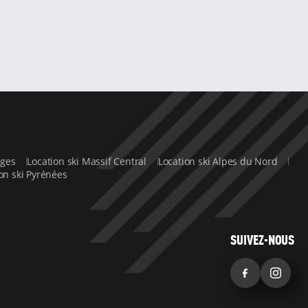
sges
Location ski Massif Central
Location ski Alpes du Nord
on ski Pyrénées
SUIVEZ-NOUS
Facebook
Inst