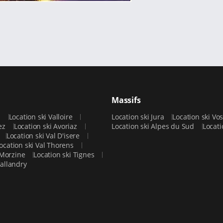
Massifs
p
Location ski Valloire
Location ski Jura
Location ski Vo
uez
Location ski Avoriaz
Location ski Alpes du Sud
Locati
Location ski Val D'isere
ocation ski Val Thorens
 Morzine
Location ski Tignes
Vallandry