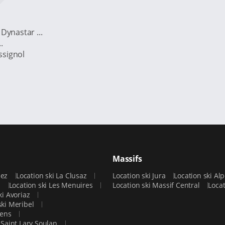
Dynastar ...
.
ssignol
Massifs
uez
Location ski La Clusaz
Location ski Jura
Location ski A
p
Location ski Les Menuires
Location ski Massif Central
Locat
ki Avoriaz
ski Meribel
rens
i Saint Lary Soulan