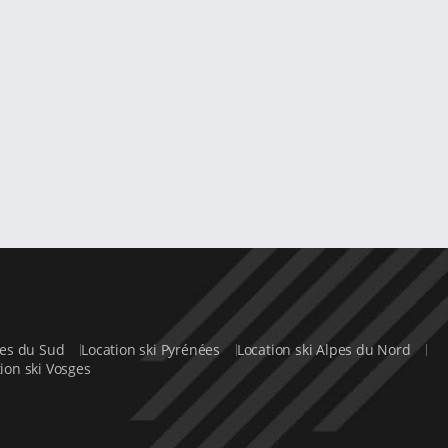
lpes du Sud
Location ski Pyrénées
Location ski Alpes du Nord
ion ski Vosges