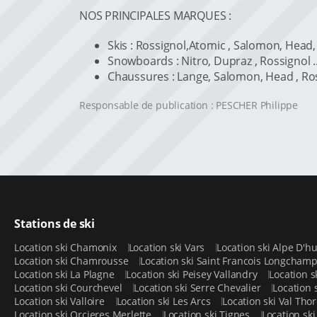
NOS PRINCIPALES MARQUES :
Skis : Rossignol,Atomic , Salomon, Head, 
Snowboards : Nitro, Dupraz , Rossignol ..
Chaussures : Lange, Salomon, Head , Ro
Responsable de publication : PESCHER Philippe
Stations de ski
Location ski Chamonix
Location ski Vars
Location ski Alpe D'h
Location ski Chamrousse
Location ski Saint Francois Longcham
Location ski La Plagne
Location ski Peisey Vallandry
Location s
Location ski Courchevel
Location ski Serre Chevalier
Location 
Location ski Valloire
Location ski Les Arcs
Location ski Val Tho
Location ski Orcieres Merlette
Location ski Tignes
Location sk