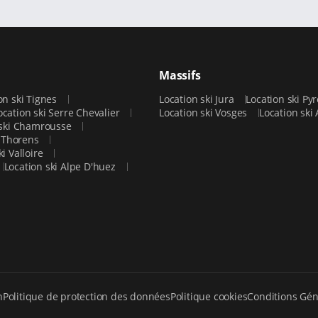
Massifs
on ski Tignes
Location ski Jura
Location ski P
ocation ski Serre Chevalier
Location ski Vosges
Location ski
 ski Chamrousse
l Thorens
ki Valloire
Location ski Alpe D'huez
n
Politique de protection des données
Politique cookies
Conditions Gén