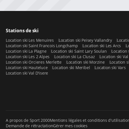
Stations de ski
Location ski Les Menuires
Location ski Peisey Vallandry
Locati
Location ski Saint Francois Longchamp
Location ski Les Arcs
L
Location ski La Plagne
Location ski Saint Lary Soulan
Location
Location ski Les 2 Alpes
Location ski La Clusaz
Location ski Va
Location ski Orcieres Merlette
Location ski Morzine
Location s
Location ski Hauteluce
Location ski Meribel
Location ski Vars
Location ski Val D'isere
A propos de Sport 2000
Mentions légales et conditions d'utilisatio
Demande de rétractation
Gérer mes cookies