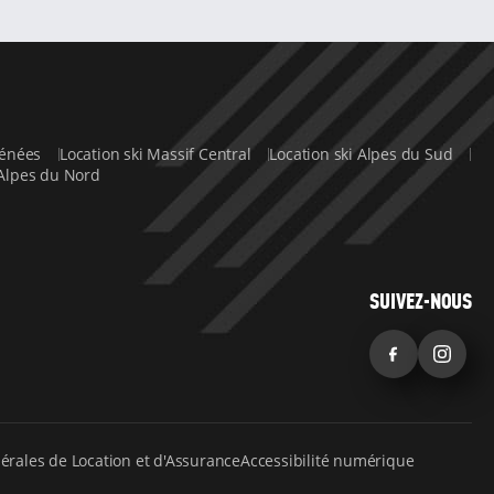
yrénées
Location ski Massif Central
Location ski Alpes du Sud
 Alpes du Nord
SUIVEZ-NOUS
Facebook
Inst
érales de Location et d'Assurance
Accessibilité numérique