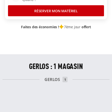
RÉSERVER MON MATÉRIEL
Faites des économies !
7ème jour
offert
LOCATION SKI
STATIONS SKI AUTRICHE
TYROL
ALPES AUTRICHIENNES
GERLOS
GERLOS : 1 MAGASIN
GERLOS
1