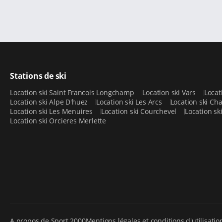
Stations de ski
Location ski Saint Francois Longchamp
Location ski Vars
Locat
Location ski Alpe D'huez
Location ski Les Arcs
Location ski C
Location ski Les Menuires
Location ski Courchevel
Location sk
Location ski Orcieres Merlette
A propos de Sport 2000
Mentions légales et conditions d'utilisatio