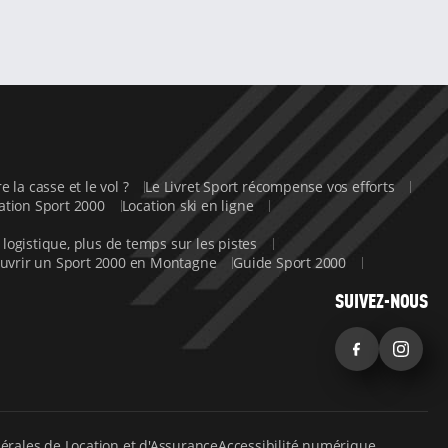
e la casse et le vol ?
Le Livret Sport récompense vos efforts
cation Sport 2000
Location ski en ligne
 logistique, plus de temps sur les pistes
uvrir un Sport 2000 en Montagne
Guide Sport 2000
SUIVEZ-NOUS
Facebook
Inst
érales de Location et d'Assurance
Accessibilité numérique