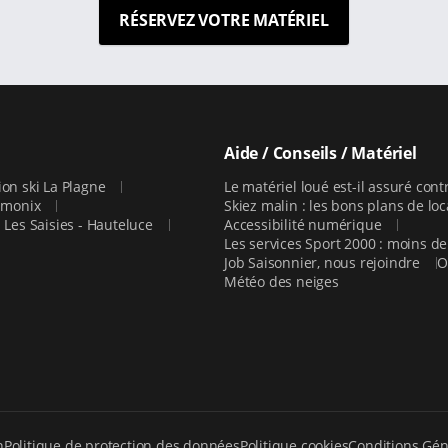
RÉSERVEZ VOTRE MATÉRIEL
Aide / Conseils / Matériel
ion ski La Plagne
Le matériel loué est-il assuré contr
hamonix
Skiez malin : les bons plans de lo
i Les Saisies - Hauteluce
Accessibilité numérique
Les services Sport 2000 : moins de
Job Saisonnier, nous rejoindre
O
Météo des neiges
n
Politique de protection des données
Politique cookies
Conditions Gén