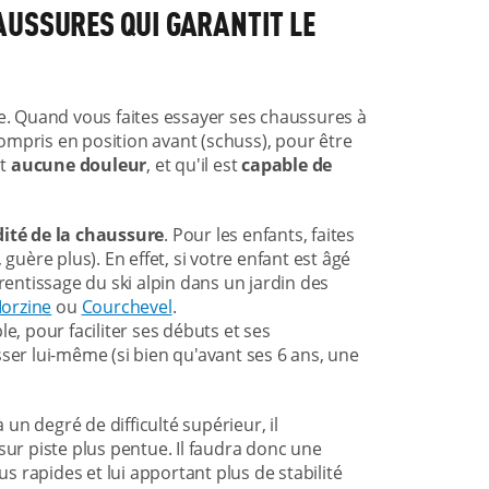
AUSSURES QUI GARANTIT LE
le. Quand vous faites essayer ses chaussures à
 compris en position avant (schuss), pour être
nt
aucune douleur
, et qu'il est
capable de
idité de la chaussure
. Pour les enfants, faites
, guère plus). En effet, si votre enfant est âgé
ntissage du ski alpin dans un jardin des
orzine
ou
Courchevel
.
e, pour faciliter ses débuts et ses
ser lui-même (si bien qu'avant ses 6 ans, une
 un degré de difficulté supérieur, il
r piste plus pentue. Il faudra donc une
 rapides et lui apportant plus de stabilité