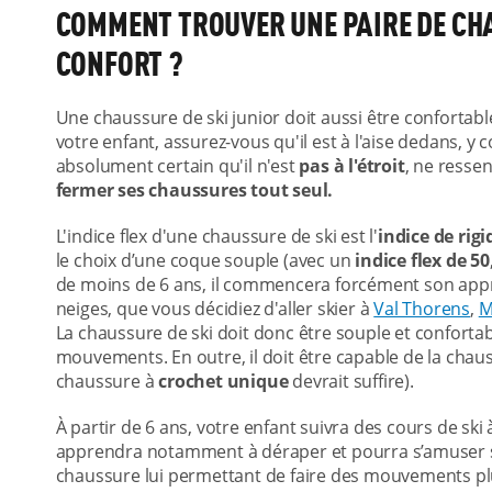
COMMENT TROUVER UNE PAIRE DE CH
CONFORT ?
Une chaussure de ski junior doit aussi être confortab
votre enfant, assurez-vous qu'il est à l'aise dedans, y
absolument certain qu'il n'est
pas à l'étroit
, ne resse
fermer ses chaussures tout seul.
L'indice flex d'une chaussure de ski est l'
indice de rig
le choix d’une coque souple (avec un
indice flex de 50
de moins de 6 ans, il commencera forcément son appre
neiges, que vous décidiez d'aller skier à
Val Thorens
,
M
La chaussure de ski doit donc être souple et confortabl
mouvements. En outre, il doit être capable de la chaus
chaussure à
crochet unique
devrait suffire).
À partir de 6 ans, votre enfant suivra des cours de ski à
apprendra notamment à déraper et pourra s’amuser su
chaussure lui permettant de faire des mouvements plus