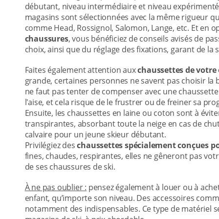
débutant, niveau intermédiaire et niveau expérimenté
magasins sont sélectionnées avec la même rigueur q
comme Head, Rossignol, Salomon, Lange, etc. Et en o
chaussures
, vous bénéficiez de conseils avisés de pa
choix, ainsi que du réglage des fixations, garant de la 
Faites également attention aux
chaussettes de votre
grande, certaines personnes ne savent pas choisir la b
ne faut pas tenter de compenser avec une chaussette t
l'aise, et cela risque de le frustrer ou de freiner sa pro
Ensuite, les chaussettes en laine ou coton sont à évite
transpirantes, absorbant toute la neige en cas de chut
calvaire pour un jeune skieur débutant.
Privilégiez des
chaussettes spécialement conçues po
fines, chaudes, respirantes, elles ne gêneront pas votr
de ses chaussures de ski.
À ne pas oublier :
pensez également à louer ou à achet
enfant, qu’importe son niveau. Des accessoires com
notamment des indispensables. Ce type de matériel se 