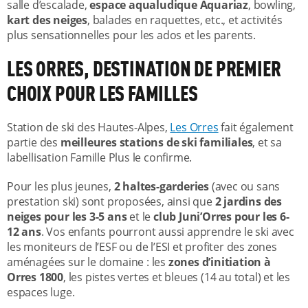
salle d’escalade,
espace aqualudique Aquariaz
, bowling,
kart des neiges
, balades en raquettes, etc., et activités
plus sensationnelles pour les ados et les parents.
LES ORRES, DESTINATION DE PREMIER
CHOIX POUR LES FAMILLES
Station de ski des Hautes-Alpes,
Les Orres
fait également
partie des
meilleures stations de ski familiales
, et sa
labellisation Famille Plus le confirme.
Pour les plus jeunes,
2 haltes-garderies
(avec ou sans
prestation ski) sont proposées, ainsi que
2 jardins des
neiges pour les 3-5 ans
et le
club Juni’Orres pour les 6-
12 ans
. Vos enfants pourront aussi apprendre le ski avec
les moniteurs de l’ESF ou de l’ESI et profiter des zones
aménagées sur le domaine : les
zones d’initiation à
Orres 1800
, les pistes vertes et bleues (14 au total) et les
espaces luge.