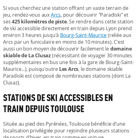
Si vous cherchez une station offrant un vaste terrain de
jeu, rendez-vous aux
Arcs
, pour découvrir "Paradiski" et
ses
425 kilomètres de piste
. Se rendre dans cette station
de ski accessible directement en train depuis Lyon prend
environ 3 heures jusqu'à
Bourg-Saint-Maurice
(reliée aux
Arcs par un funiculaire en moins de 10 minutes). C'est
aussi un bon moyen de découvrir facilement le
domaine
skiable de La Clusaz
(nécessitant de voyager 30 minutes
supplémentaires en bus une fois à la gare de Bourg-Saint-
Maurice...), puisqu'outre
Les Arcs
, le domaine skiable
Paradiski est composé de nombreuses stations (dont La
Clusaz).
STATIONS DE SKI ACCESSIBLES EN
TRAIN DEPUIS TOULOUSE
Située au pied des Pyrénées, Toulouse bénéficie d’une
localisation privilégiée pour rejoindre plusieurs stations
de sports d’hiver, en train comme en voiture.