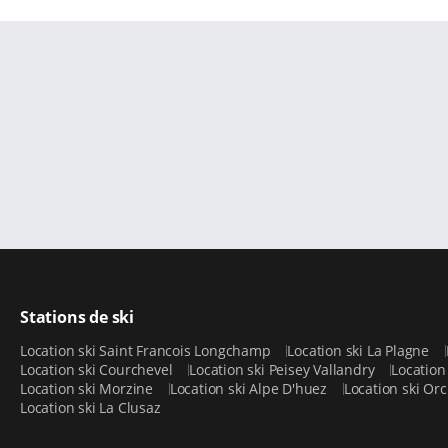
Stations de ski
Location ski Saint Francois Longchamp
Location ski La Plagne
Location ski Courchevel
Location ski Peisey Vallandry
Location 
Location ski Morzine
Location ski Alpe D'huez
Location ski Or
Location ski La Clusaz