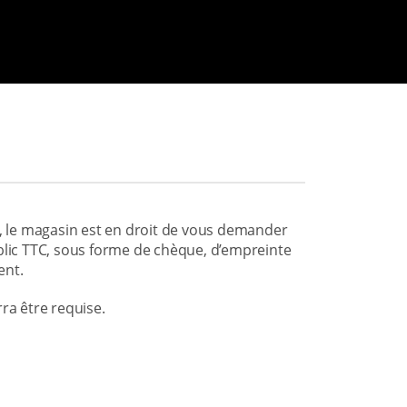
, le magasin est en droit de vous demander
blic TTC, sous forme de chèque, d’empreinte
ent.
ra être requise.