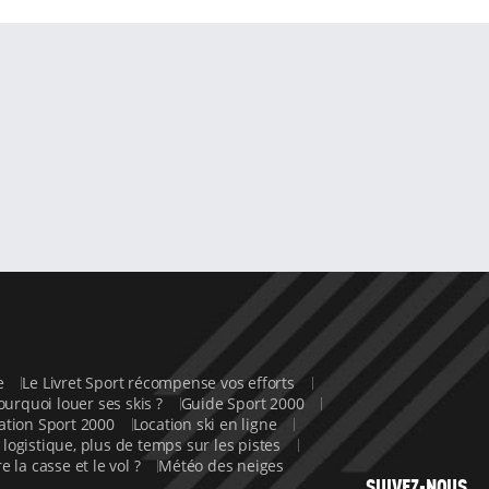
ne
Le Livret Sport récompense vos efforts
ourquoi louer ses skis ?
Guide Sport 2000
cation Sport 2000
Location ski en ligne
 logistique, plus de temps sur les pistes
e la casse et le vol ?
Météo des neiges
SUIVEZ-NOUS