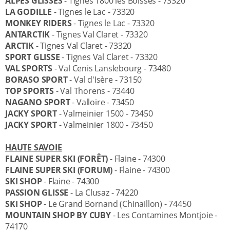
ALPES GLISSES
- Tignes 1800 les Boisses - 73320
LA GODILLE
- Tignes le Lac - 73320
MONKEY RIDERS
- Tignes le Lac - 73320
ANTARCTIK
- Tignes Val Claret - 73320
ARCTIK
- Tignes Val Claret - 73320
SPORT GLISSE
- Tignes Val Claret - 73320
VAL SPORTS
- Val Cenis Lanslebourg - 73480
BORASO SPORT
- Val d'Isère - 73150
TOP SPORTS
- Val Thorens - 73440
NAGANO SPORT
- Valloire - 73450
JACKY SPORT
- Valmeinier 1500 - 73450
JACKY SPORT
- Valmeinier 1800 - 73450
HAUTE SAVOIE
FLAINE SUPER SKI (FORÊT)
- Flaine - 74300
FLAINE SUPER SKI (FORUM)
- Flaine - 74300
SKI SHOP
- Flaine - 74300
PASSION GLISSE
- La Clusaz - 74220
SKI SHOP
- Le Grand Bornand (Chinaillon) - 74450
MOUNTAIN SHOP BY CUBY
- Les Contamines Montjoie -
74170