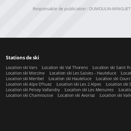
Responsable de publication : DUMOULIN-MINGUET 
Stations de ski
Location ski Vars
Location ski Val Thorens
Location ski Saint
Location ski Morzine
Location ski Les Saisies - Hauteluce
Locat
Location ski Meribel
Location ski Hauteluce
Location ski Cour
Location ski Alpe D'huez
Location ski Les 2 Alpes
Location ski
Location ski Peisey Vallandry
Location ski Les Menuires
Locati
Location ski Chamrousse
Location ski Avoriaz
Location ski Val