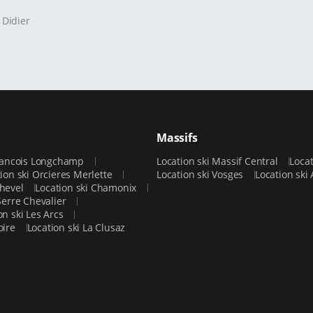
Didier
Massifs
 Francois Longchamp
Location ski Massif Central
Loca
ion ski Orcieres Merlette
Location ski Vosges
Location ski
chevel
Location ski Chamonix
 Serre Chevalier
on ski Les Arcs
loire
Location ski La Clusaz