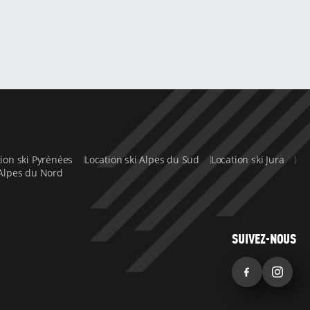
tion ski Pyrénées
Location ski Alpes du Sud
Location ski Jura
 Alpes du Nord
SUIVEZ-NOUS
Facebook
Inst